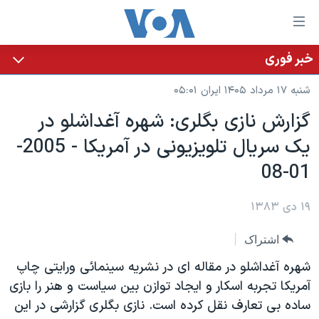
ینکهای
ابل
سترسی
خبر فوری
خانه
هش
شنبه ۱۷ مرداد ۱۴۰۵ ایران ۰۵:۰۱
نسخه سبک وب‌سایت
ه
گزارش نازی بگلری: شهره آغداشلو در
حتوای
موضوع ها
يک سريال تلويزيونی در آمريکا - 2005-
صلی
برنامه های تلویزیونی
ایران
هش
01-08
جدول برنامه ها
ه
آمریکا
فحه
صفحه‌های ویژه
۱۹ دی ۱۳۸۳
جهان
صلی
فرکانس‌های صدای آمریکا
ورزشی
جام جهانی ۲۰۲۶
هش
اشتراک
پخش رادیویی
ه
گزیده‌ها
عملیات خشم حماسی
شهره آغداشلو در مقاله ای در نشريه سينمائی ورايتی چاپ
ستجو
۲۵۰سالگی آمریکا
ویژه برنامه‌ها
آمريکا تجربه اسکار و ايجاد توازن بين سياست و هنر را بازی
یادگیری زبان انگلیسی
ساده بی تعارف نقل کرده است. نازی بگلری گزارشی در اين
ویدیوها
بایگانی برنامه‌های تلویزیونی