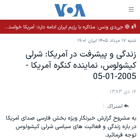
ینکهای
ابل
سترسی
🔴 جی‌دی ونس: مذاکره با رژیم ایران ادامه دارد؛ آمریکا خواستار بهبود روابط بلندمدت است
خانه
هش
شنبه ۱۷ مرداد ۱۴۰۵ ایران ۱۹:۰۱
نسخه سبک وب‌سایت
ه
زندگی و پيشرفت در آمريکا: شرلی
حتوای
موضوع ها
صلی
کيشولوس، نماينده کنگره آمريکا -
برنامه های تلویزیونی
ایران
هش
2005-01-05
جدول برنامه ها
ه
آمریکا
فحه
صفحه‌های ویژه
جهان
۱۶ دی ۱۳۸۳
صلی
فرکانس‌های صدای آمریکا
ورزشی
جام جهانی ۲۰۲۶
هش
اشتراک
پخش رادیویی
ه
گزیده‌ها
عملیات خشم حماسی
به مشروح گزارش خبرنگار ويژه بخش فارسی صدای آمريکا
ستجو
۲۵۰سالگی آمریکا
ویژه برنامه‌ها
در باره زندگی و فعاليت های سياسی شرلی کيشولوس
یادگیری زبان انگلیسی
توجه فرمائيد.
ویدیوها
بایگانی برنامه‌های تلویزیونی