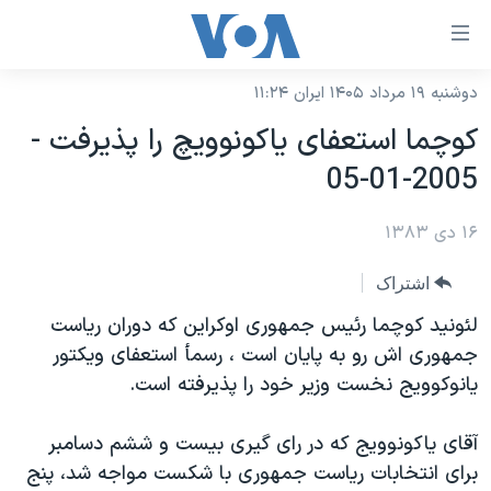
ینکهای
ابل
سترسی
دوشنبه ۱۹ مرداد ۱۴۰۵ ایران ۱۱:۲۴
خانه
هش
کوچما استعفای ياکونوويچ را پذيرفت -
نسخه سبک وب‌سایت
ه
2005-01-05
حتوای
موضوع ها
صلی
۱۶ دی ۱۳۸۳
برنامه های تلویزیونی
ایران
هش
جدول برنامه ها
ه
آمریکا
اشتراک
فحه
صفحه‌های ویژه
جهان
لئونيد کوچما رئيس جمهوری اوکراين که دوران رياست
صلی
فرکانس‌های صدای آمریکا
جمهوری اش رو به پايان است ، رسمأ استعفای ويکتور
ورزشی
جام جهانی ۲۰۲۶
هش
يانوکوويج نخست وزير خود را پذيرفته است.
پخش رادیویی
ه
گزیده‌ها
عملیات خشم حماسی
ستجو
۲۵۰سالگی آمریکا
ویژه برنامه‌ها
آقای ياکونوويج که در رای گيری بيست و ششم دسامبر
یادگیری زبان انگلیسی
برای انتخابات رياست جمهوری با شکست مواجه شد، پنج
ویدیوها
بایگانی برنامه‌های تلویزیونی