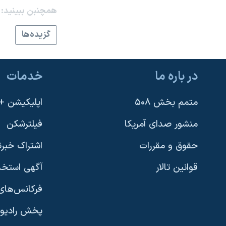
همچنبن ببینید:
نرگس محمدی برنده جایزه نوبل صلح
همایش محافظه‌کاران آمریکا «سی‌پک»
گزيده‌ها
صفحه‌های ویژه
سفر پرزیدنت ترامپ به چین
در باره ما
خدمات
متمم بخش ۵۰۸
اپلیکیشن +VOA
منشور صدای آمریکا
فیلترشکن
حقوق و مقررات
اشتراک خبرن
قوانین تالار
آگهی استخد
فرکانس‌های 
پخش رادیو