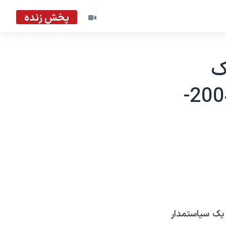
پخش زنده
ک
سياستمدار طرفدار هند را کشتند - 2004-
ز چهارشنبه، دست کم ۷ تن، از جمله يک سياستمدار