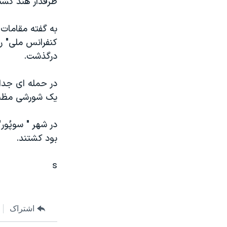
طرفدار هند کشت
مستندها
فرهنگ و زندگی
حقوق شهروندی
انتخابات ریاست جمهوری آمریکا ۲۰۲۴
به گفته مقامات 
اقتصادی
حمله جمهوری اسلامی به اسرائیل
کنفرانس ملی" را
درگذشت.
رمز مهسا
علم و فناوری
اسرائیل در جنگ
ورزش زنان در ایران
در حمله ای جداگ
گالری عکس
اعتراضات زن، زندگی، آزادی
يک شورشی مظنو
آرشیو پخش زنده
مجموعه مستندهای دادخواهی
در شهر " سوپُو
تریبونال مردمی آبان ۹۸
بود کشتند.
دادگاه حمید نوری
s
چهل سال گروگان‌گیری
قانون شفافیت دارائی کادر رهبری ایران
اعتراضات مردمی آبان ۹۸
اشتراک
اسرائیل در جنگ