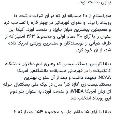
پياپی بدست آورد.
دنبال کنید
مستندها
فرهنگ و زندگی
حقوق شهروندی
انتخابات ریاست جمهوری آمریکا ۲۰۲۴
سورنستام از ۲۰ مسابقه ای که در آن شرکت داشت، ۱۰
رويداد را برد، او عنوان قهرمانی در چهار قاره را تصاحب کرد
اقتصادی
حمله جمهوری اسلامی به اسرائیل
و همچنين بيشترين مبلغ جايزه را بدست آورد. آنيکا اين
رمز مهسا
علم و فناوری
عنوان را با آرای ۴۰ مقام اولی و مجموعأ ۲۶۳ امتياز که از
زبانهای مختلف
اسرائیل در جنگ
ورزش زنان در ایران
طرف هيأتی از نويسندگان و مفسرين ورزشی آمريکا داده
شد، از آن خود کرد.
گالری عکس
اعتراضات زن، زندگی، آزادی
آرشیو پخش زنده
مجموعه مستندهای دادخواهی
ديانا تاراسی، بسکتباليستی که رهبری تيم دختران دانشگاه
تریبونال مردمی آبان ۹۸
کانکتيکت را در قهرمانی مسابقات دانشگاهی آمريکا
NCAA، بعهده داشت و بعد از آن عنوان بهترين
دادگاه حمید نوری
بسکتباليست زن "تازه کار" سال در ليگ ملی بسکتبال حرفه
چهل سال گروگان‌گیری
ای زنان آمريکا WNBA، را بدست آورد، به عنوان نفر دوم
قانون شفافیت دارائی کادر رهبری ایران
اين رويداد انتخاب شد.
اعتراضات مردمی آبان ۹۸
ديانا با آرای ۱۵ مقام اولی و مجموع ۱۵۴ امتياز که ۲