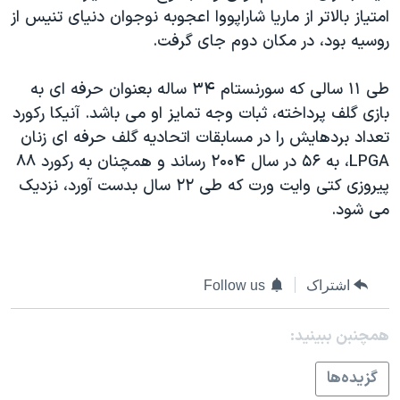
اسرائیل در جنگ
امتياز بالاتر از ماريا شاراپووا اعجوبه نوجوان دنيای تنيس از
نرگس محمدی برنده جایزه نوبل صلح
روسيه بود، در مکان دوم جای گرفت.
همایش محافظه‌کاران آمریکا «سی‌پک»
طی ۱۱ سالی که سورنستام ۳۴ ساله بعنوان حرفه ای به
صفحه‌های ویژه
بازی گلف پرداخته، ثبات وجه تمايز او می باشد. آنيکا رکورد
سفر پرزیدنت ترامپ به چین
تعداد بردهايش را در مسابقات اتحاديه گلف حرفه ای زنان
LPGA، به ۵۶ در سال ۲۰۰۴ رساند و همچنان به رکورد ۸۸
پيروزی کتی وايت ورت که طی ۲۲ سال بدست آورد، نزديک
می شود.
اشتراک
Follow us
همچنبن ببینید:
گزيده‌ها