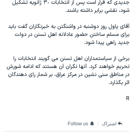
جديدی که قرار است پس از انتخابات ٣٠ ژانويه تشکيل
دنبال کنید
مستندها
فرهنگ و زندگی
شود، نقشی برابر داشته باشند.
حقوق شهروندی
انتخابات ریاست جمهوری آمریکا ۲۰۲۴
آقای پاول روز دوشنبه در واشنگتن به خبرنگاران گفت بايد
اقتصادی
حمله جمهوری اسلامی به اسرائیل
برای مسلم ساختن حضور عادلانه اهل تسنن در دولت
رمز مهسا
علم و فناوری
جديد راهی پيدا شود.
زبانهای مختلف
اسرائیل در جنگ
ورزش زنان در ایران
برخی از سياستمداران اهل تسنن می گويند انتخابات را
گالری عکس
اعتراضات زن، زندگی، آزادی
تحريم خواهند کرد. آنها نگران آن هستند که ادامه شورش
آرشیو پخش زنده
مجموعه مستندهای دادخواهی
در مناطق سنی نشين در مرکز عراق، بر شمار رای دهندگان
تریبونال مردمی آبان ۹۸
اثر بگذارد.
دادگاه حمید نوری
R
چهل سال گروگان‌گیری
قانون شفافیت دارائی کادر رهبری ایران
اعتراضات مردمی آبان ۹۸
اشتراک
Follow us