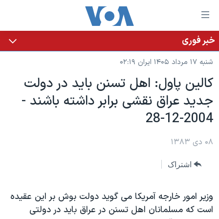
ینکهای
ابل
سترسی
خبر فوری
خانه
هش
شنبه ۱۷ مرداد ۱۴۰۵ ایران ۰۲:۱۹
نسخه سبک وب‌سایت
ه
کالين پاول: اهل تسنن بايد در دولت
حتوای
موضوع ها
جديد عراق نقشی برابر داشته باشند -
صلی
برنامه های تلویزیونی
ایران
هش
2004-12-28
جدول برنامه ها
ه
آمریکا
فحه
صفحه‌های ویژه
۰۸ دی ۱۳۸۳
جهان
صلی
فرکانس‌های صدای آمریکا
ورزشی
جام جهانی ۲۰۲۶
هش
اشتراک
پخش رادیویی
ه
گزیده‌ها
عملیات خشم حماسی
ستجو
۲۵۰سالگی آمریکا
ویژه برنامه‌ها
وزير امور خارجه آمريکا می گويد دولت بوش بر اين عقيده
یادگیری زبان انگلیسی
است که مسلمانان اهل تسنن در عراق بايد در دولتی
ویدیوها
بایگانی برنامه‌های تلویزیونی