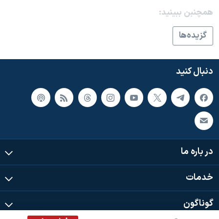
اسرائیل در جنگ
همچنبن ببینید:
نرگس محمدی برنده جایزه نوبل صلح
گزيده‌ها
همایش محافظه‌کاران آمریکا «سی‌پک»
صفحه‌های ویژه
دنبال کنید
سفر پرزیدنت ترامپ به چین
در باره ما
خدمات
گوناگون