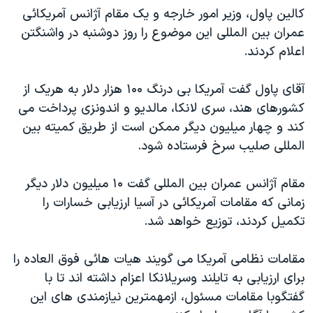
کالين پاول، وزير امور خارجه و يک مقام آژانس آمريکائی
دنبال کنید
مستندها
فرهنگ و زندگی
عمران بين المللی اين موضوع را روز دوشنبه در واشنگتن
حقوق شهروندی
انتخابات ریاست جمهوری آمریکا ۲۰۲۴
اعلام کردند.
اقتصادی
حمله جمهوری اسلامی به اسرائیل
آقای پاول گفت آمريکا بی درنگ ۱۰۰ هزار دلار به هريک از
رمز مهسا
علم و فناوری
زبانهای مختلف
کشورهای هند، سری لانکا، مالديو و اندونزی پرداخت می
اسرائیل در جنگ
ورزش زنان در ایران
کند و چهار ميليون ديگر ممکن است از طريق کميته بين
گالری عکس
اعتراضات زن، زندگی، آزادی
المللی صليب سرخ فرستاده شود.
آرشیو پخش زنده
مجموعه مستندهای دادخواهی
مقام آژانس عمران بين المللی گفت ۱۰ ميليون دلار ديگر
تریبونال مردمی آبان ۹۸
زمانی که مقامات آمريکائی در آسيا ارزيابی خسارات را
دادگاه حمید نوری
تکميل کردند، توزيع خواهد شد.
چهل سال گروگان‌گیری
مقامات نظامی آمريکا می گويند هيات هائی فوق العاده را
قانون شفافیت دارائی کادر رهبری ایران
برای ارزيابی به تايلند وسريلانکا اعزام داشته اند تا با
اعتراضات مردمی آبان ۹۸
گفتگوبا مقامات مسئول، ازمهمترين نيازمندی های اين