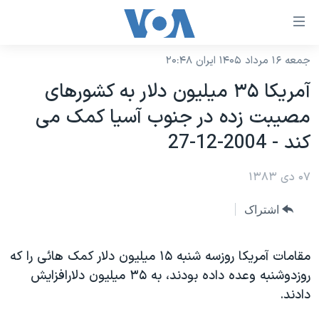
ینکهای
ابل
سترسی
جمعه ۱۶ مرداد ۱۴۰۵ ایران ۲۰:۴۸
خانه
هش
آمريکا ۳۵ ميليون دلار به کشورهای
نسخه سبک وب‌سایت
ه
مصيبت زده در جنوب آسيا کمک می
حتوای
موضوع ها
کند - 2004-12-27
صلی
برنامه های تلویزیونی
ایران
هش
۰۷ دی ۱۳۸۳
جدول برنامه ها
ه
آمریکا
فحه
صفحه‌های ویژه
جهان
اشتراک
صلی
فرکانس‌های صدای آمریکا
ورزشی
جام جهانی ۲۰۲۶
هش
پخش رادیویی
مقامات آمريکا روزسه شنبه ١۵ ميليون دلار کمک هائی را که
ه
گزیده‌ها
عملیات خشم حماسی
روزدوشنبه وعده داده بودند، به ۳۵ ميليون دلارافزايش
ستجو
۲۵۰سالگی آمریکا
ویژه برنامه‌ها
یادگیری زبان انگلیسی
دادند.
ویدیوها
بایگانی برنامه‌های تلویزیونی