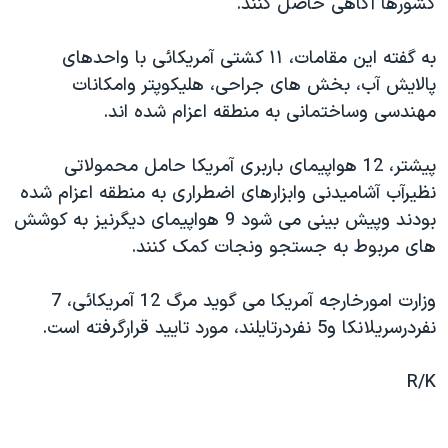
کشورها آگاهی حاصل کنند.
اسرائیل در جنگ
نرگس محمدی برنده جایزه نوبل صلح
به گفته اين مقامات، ۱۱ کشتی آمريکائی با واحدهای
همایش محافظه‌کاران آمریکا «سی‌پک»
پالايش آب، بخش های جراحی، هليکوپتر وامکانات
مهندسی وساختمانی به منطقه اعزام شده اند.
صفحه‌های ویژه
سفر پرزیدنت ترامپ به چین
پيشتر، 12 هواپيمای باربری آمريکا حامل محمولاتی
نظيرآب آشاميدنی وابزارهای اضطراری به منطقه اعزام شده
بودند وپيش بينی می شود 9 هواپيمای ديگرنيز به کوشش
های مربوط به جستجو ونجات کمک کنند.
وزارت امورخارجه آمريکا می گويد مرگ 12 آمريکائی، 7
نفردرسريلانکا و5 نفردرتايلند، مورد تاييد قرارگرفته است.
R/K