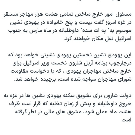
دنبال کنید
مستندها
فرهنگ و زندگی
مسئول امور خارج ساختن تمامی هشت هزار مهاجر مستقر
حقوق شهروندی
انتخابات ریاست جمهوری آمریکا ۲۰۲۴
در غزه امروز گفت بيست و پنج خانواده در يهودی نشين
اقتصادی
حمله جمهوری اسلامی به اسرائیل
موسوم به" په ات سده" داوطلبانه در ماه مارس به جنوب
اسرائيل نقل مکان خواهند کرد.
رمز مهسا
علم و فناوری
زبانهای مختلف
اسرائیل در جنگ
ورزش زنان در ایران
اين یهودی نشين نخستين یهودی نشينی خواهد بود که
گالری عکس
اعتراضات زن، زندگی، آزادی
درچارچوب برنامه آريل شارون نخست وزير اسرائيل برای
خارج ساختن مهاجران يهودی ، که با دخواست مقاومت
آرشیو پخش زنده
مجموعه مستندهای دادخواهی
شورای مهاجران مواجه شده است، برچيده خواهد شد.
تریبونال مردمی آبان ۹۸
دادگاه حمید نوری
دولت شارون برای تشويق سکنه يهودی نشين ها در غزه به
خروج داوطلبانه و پيش از زمان تخليه که قرار است ظرف
چهل سال گروگان‌گیری
هشت ماه عملی شود، مشوق های مالی در نظر گرفته
قانون شفافیت دارائی کادر رهبری ایران
است
اعتراضات مردمی آبان ۹۸