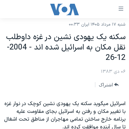
ینکهای
ابل
سترسی
شنبه ۱۷ مرداد ۱۴۰۵ ایران ۰۰:۳۳
خانه
هش
سکنه يک يهودی نشين در غزه داوطلب
نسخه سبک وب‌سایت
ه
نقل مکان به اسرائيل شده اند - 2004-
حتوای
موضوع ها
12-26
صلی
برنامه های تلویزیونی
ایران
هش
۰۶ دی ۱۳۸۳
جدول برنامه ها
ه
آمریکا
فحه
صفحه‌های ویژه
جهان
اشتراک
صلی
فرکانس‌های صدای آمریکا
ورزشی
جام جهانی ۲۰۲۶
هش
پخش رادیویی
اسرائيل ميگويد سکنه يک يهودی نشين کوچک در نوار غزه
ه
گزیده‌ها
عملیات خشم حماسی
با تغيير مکان و رفتن به اسرائيل بجای مقاومت عليه
ستجو
۲۵۰سالگی آمریکا
ویژه برنامه‌ها
یادگیری زبان انگلیسی
برنامه خارج ساختن تمامی مهاجران از مناطق تحت اشغال
ویدیوها
بایگانی برنامه‌های تلویزیونی
تا سال آينده موافقت کرده اند.