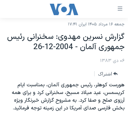
ینکهای
ابل
سترسی
جمعه ۱۶ مرداد ۱۴۰۵ ایران ۱۷:۴۱
خانه
هش
گزارش نسرين مهدوی: سخنرانی رئيس
نسخه سبک وب‌سایت
ه
جمهوری آلمان - 2004-12-26
حتوای
موضوع ها
صلی
۰۶ دی ۱۳۸۳
برنامه های تلویزیونی
ایران
هش
جدول برنامه ها
ه
آمریکا
اشتراک
فحه
صفحه‌های ویژه
جهان
هورست کوهلر، رئيس جمهوری آلمان، بمناسبت ايام
صلی
فرکانس‌های صدای آمریکا
کريسمس، عيد ميلاد مسيح، سخنرانی کرد و برای همه
ورزشی
جام جهانی ۲۰۲۶
هش
آرزوی صلح و صفا کرد. به مشروح گزارش خبرنگار ويژه
پخش رادیویی
ه
گزیده‌ها
عملیات خشم حماسی
بخش فارسی صدای آمريکا در اين زمينه توجه فرمائيد.
ستجو
۲۵۰سالگی آمریکا
ویژه برنامه‌ها
یادگیری زبان انگلیسی
ویدیوها
بایگانی برنامه‌های تلویزیونی