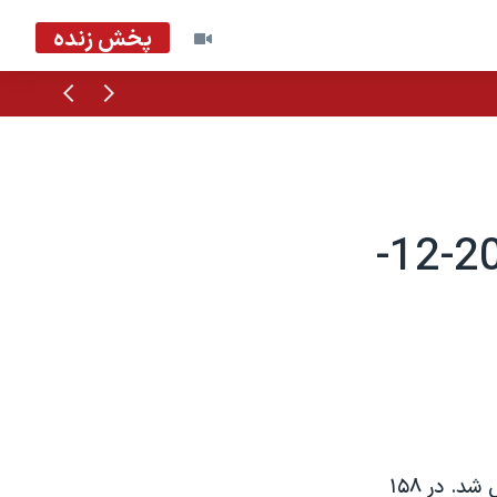
پخش زنده
قبلی
بعدی
خوانندگان کليسای مورمون ها - 2004-12-
گروه خوانندگان کليسای مورمون ها در سال ۱۷۴۷ ميلادی در ايلت يوتا تشکيل شد. در ۱۵۸