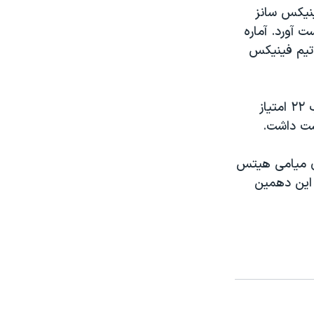
تبال حرفه ای مردان آمريکا NBA، تيم فينيکس سانز
پی خود را در برابر ممفيس گريزليز با نتيجه ۱۰۲-۱۰۹ بدست آورد. آماره
تياز برای تيم فينيکس
در مسابقه ديگر، مانو جينوبيلی بازيکن آرژانتينی تيم سان آنتونيو اسپرز با کسب ۲۲ امتياز
زی بين تيمهای ميامی هيتس
نتيجه ۱۰۷-۱۰۹ ممکن ساخت. اين دهمين