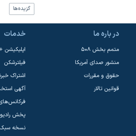
نرگس محمدی برنده جایزه نوبل صلح
گزيده‌ها
همایش محافظه‌کاران آمریکا «سی‌پک»
صفحه‌های ویژه
در باره ما
خدمات
سفر پرزیدنت ترامپ به چین
متمم بخش ۵۰۸
اپلیکیشن +VOA
منشور صدای آمریکا
فیلترشکن
حقوق و مقررات
اشتراک خبرن
قوانین تالار
آگهی استخد
فرکانس‌های 
پخش رادیو
یادگیری زبان انگلیسی
نسخه سبک 