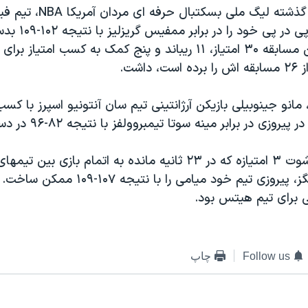
در مسابقات روز گذشته ليگ ملی بسک
دهمين پيروزی پی در 
استودماير در اين مسابقه ۳۰ امتياز، ۱۱ ريباند و پنج کمک به کسب ام
وزی در برابر مينه سوتا تيمبروولفز با نتيجه ۸۲-۹۶ در دست داشت.
دامون جونز با شوت ۳ امتيازه که در ۲۳ ثانيه مانده به اتمام با
و ساکرامنتو کينگز، پيروزی تيم خود ميامی را با 
ی برای تيم هيتس بود.
Follow us
چاپ