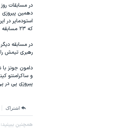
مستندها
فرهنگ و زندگی
حقوق شهروندی
انتخابات ریاست جمهوری آمریکا ۲۰۲۴
اقتصادی
حمله جمهوری اسلامی به اسرائیل
که ۲۳ مسابقه از ۲۶ مسابقه اش را برده است، داشت.
رمز مهسا
علم و فناوری
اسرائیل در جنگ
ورزش زنان در ایران
رهبری تيمش را در پير
گالری عکس
اعتراضات زن، زندگی، آزادی
آرشیو پخش زنده
مجموعه مستندهای دادخواهی
تریبونال مردمی آبان ۹۸
پيروزی پی در پ
دادگاه حمید نوری
چهل سال گروگان‌گیری
قانون شفافیت دارائی کادر رهبری ایران
اشتراک
اعتراضات مردمی آبان ۹۸
همچنبن ببینید:
اسرائیل در جنگ