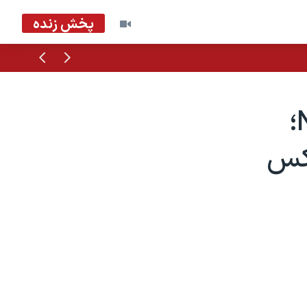
پخش زنده
قبلی
بعدی
بسکتبال حرفه ای مردان آمريکا NBA؛
يکس