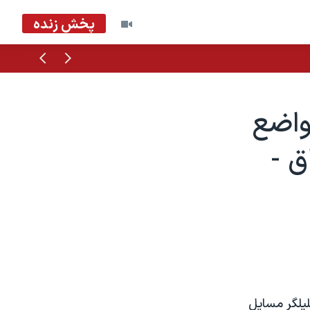
پخش زنده
قبلی
بعدی
امبر: مواضع
ق -
ليلگر مسايل