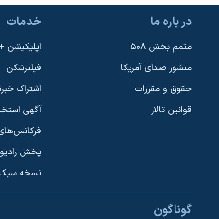
نرگس محمدی برنده جایزه نوبل صلح
در باره ما
خدمات
همایش محافظه‌کاران آمریکا «سی‌پک»
متمم بخش ۵۰۸
اپلیکیشن +VOA
صفحه‌های ویژه
سفر پرزیدنت ترامپ به چین
منشور صدای آمریکا
فیلترشکن
حقوق و مقررات
اشتراک خبرن
قوانین تالار
آگهی استخد
فرکانس‌های 
پخش رادیو
یادگیری زبان انگلیسی
نسخه سبک 
دنبال کنید
گوناگون