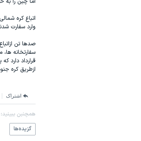
اما چين را به خ
مستندها
فرهنگ و زندگی
حقوق شهروندی
انتخابات ریاست جمهوری آمریکا ۲۰۲۴
اتباع کره شمالی 
اقتصادی
حمله جمهوری اسلامی به اسرائیل
وارد سفارت شدند
رمز مهسا
علم و فناوری
صدها تن ازاتباع
اسرائیل در جنگ
ورزش زنان در ایران
سفارتخانه ها، 
گالری عکس
اعتراضات زن، زندگی، آزادی
قرارداد دارد که 
ازطريق کره جنوب
آرشیو پخش زنده
مجموعه مستندهای دادخواهی
تریبونال مردمی آبان ۹۸
دادگاه حمید نوری
اشتراک
چهل سال گروگان‌گیری
همچنبن ببینید:
قانون شفافیت دارائی کادر رهبری ایران
اعتراضات مردمی آبان ۹۸
گزيده‌ها
اسرائیل در جنگ