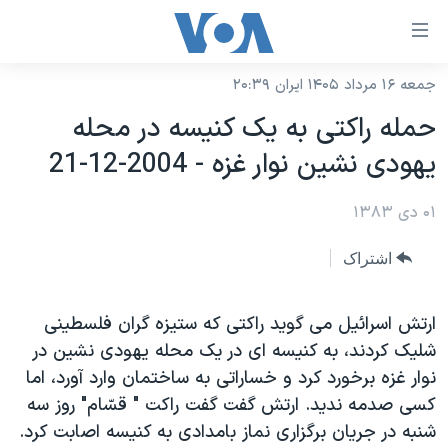
ینکهای
ابل
سترسی
جمعه ۱۶ مرداد ۱۴۰۵ ایران ۲۰:۳۹
خانه
هش
حمله راکتی به يک کنيسه در محله
نسخه سبک وب‌سایت
ه
يهودی نشين نوار غزه - 2004-12-21
حتوای
موضوع ها
صلی
۰۱ دی ۱۳۸۳
برنامه های تلویزیونی
ایران
هش
جدول برنامه ها
ه
آمریکا
اشتراک
فحه
صفحه‌های ویژه
جهان
صلی
فرکانس‌های صدای آمریکا
ارتش اسرائيل می گويد راکتی که ستيزه گران فلسطينی
ورزشی
جام جهانی ۲۰۲۶
هش
شليک کردند، به کنيسه ای در يک محله يهودی نشين در
پخش رادیویی
ه
گزیده‌ها
عملیات خشم حماسی
نوار غزه برخورد کرد و خساراتی به ساختمان وارد آورد، اما
ستجو
۲۵۰سالگی آمریکا
ویژه برنامه‌ها
کسی صدمه نديد. ارتش گفت گفت راکت " قسّام" روز سه
یادگیری زبان انگلیسی
شنبه در جريان برگزاری نماز بامدادی به کنيسه اصابت کرد.
ویدیوها
بایگانی برنامه‌های تلویزیونی