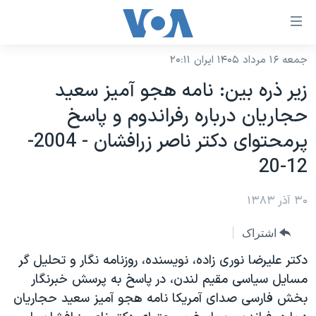
ینکهای
ابل
سترسی
جمعه ۱۶ مرداد ۱۴۰۵ ایران ۲۰:۱۱
خانه
هش
زير ذره بين: نامه هجو آميز سعيد
نسخه سبک وب‌سایت
ه
حجاريان درباره رفراندوم و پاسخ
حتوای
موضوع ها
پرمحتوای دکتر ناصر زرافشان - 2004-
صلی
برنامه های تلویزیونی
ایران
هش
12-20
جدول برنامه ها
ه
آمریکا
فحه
۳۰ آذر ۱۳۸۳
صفحه‌های ویژه
جهان
صلی
فرکانس‌های صدای آمریکا
ورزشی
جام جهانی ۲۰۲۶
اشتراک
هش
پخش رادیویی
ه
گزیده‌ها
عملیات خشم حماسی
دکتر عليرضا نوری زاده، نويسنده، روزنامه نگار و تحليل گر
ستجو
مسايل سياسی مقيم لندن، در پاسخ به پرسش خبرنگار
۲۵۰سالگی آمریکا
ویژه برنامه‌ها
یادگیری زبان انگلیسی
بخش فارسی صدای آمريکا نامه هجو آميز سعيد حجاريان
ویدیوها
بایگانی برنامه‌های تلویزیونی