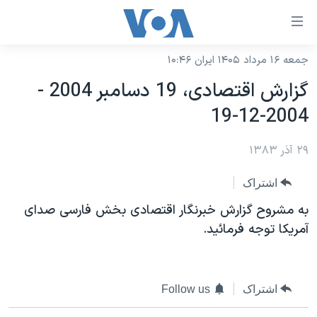
ینکهای
ابل
سترسی
جمعه ۱۶ مرداد ۱۴۰۵ ایران ۱۰:۴۶
خانه
هش
گزارش اقتصادی، 19 دسامبر 2004 -
نسخه سبک وب‌سایت
ه
2004-12-19
حتوای
موضوع ها
صلی
۲۹ آذر ۱۳۸۳
برنامه های تلویزیونی
ایران
هش
جدول برنامه ها
ه
آمریکا
اشتراک
فحه
صفحه‌های ویژه
جهان
به مشروح گزارش خبرنگار اقتصادی بخش فارسی صدای
صلی
فرکانس‌های صدای آمریکا
آمريکا توجه فرمائيد.
ورزشی
جام جهانی ۲۰۲۶
هش
پخش رادیویی
ه
گزیده‌ها
عملیات خشم حماسی
ستجو
۲۵۰سالگی آمریکا
ویژه برنامه‌ها
یادگیری زبان انگلیسی
اشتراک
Follow us
ویدیوها
بایگانی برنامه‌های تلویزیونی