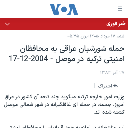
ینکهای
ابل
سترسی
خبر فوری
خانه
هش
شنبه ۱۷ مرداد ۱۴۰۵ ایران ۰۵:۳۵
نسخه سبک وب‌سایت
ه
حمله شورشيان عراقی به محافظان
حتوای
موضوع ها
امنيتی ترکيه در موصل - 2004-12-17
صلی
برنامه های تلویزیونی
ایران
هش
جدول برنامه ها
ه
۲۷ آذر ۱۳۸۳
آمریکا
فحه
صفحه‌های ویژه
جهان
اشتراک
صلی
فرکانس‌های صدای آمریکا
ورزشی
جام جهانی ۲۰۲۶
هش
وزارت امور خارجه ترکيه ميگويد چند تبعه آن کشور در عراق
پخش رادیویی
ه
گزیده‌ها
عملیات خشم حماسی
امروز، جمعه، در حمله ای غافلگيرانه در شهر شمالی موصل
ستجو
کشته شده اند.
۲۵۰سالگی آمریکا
ویژه برنامه‌ها
یادگیری زبان انگلیسی
ویدیوها
بایگانی برنامه‌های تلویزیونی
اين وزارتخانه در اعلاميه خود قربانيان را محافظان امنيتی