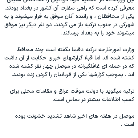
دنبال کنید
مستندها
فرهنگ و زندگی
معرفی کرده است که راهی سفارت آن کشور در بغداد بودند.
يکی از محافظان ، و راننده آنان موفق به فرار ميشوند و به
حقوق شهروندی
انتخابات ریاست جمهوری آمریکا ۲۰۲۴
شهرکی در جنوب ترکيه باز می گردند. دو نفر ديگر نيز موفق
اقتصادی
حمله جمهوری اسلامی به اسرائیل
ميشوند خود را به بغداد برسانند.
رمز مهسا
علم و فناوری
زبانهای مختلف
وزارت امورخارجه ترکيه دقيقا نگفته است چند محافظ
اسرائیل در جنگ
ورزش زنان در ایران
کشته شده اند اما قبلا گزارشهای خبری حکايت از آن داشت
گالری عکس
اعتراضات زن، زندگی، آزادی
که در حمله ای غافلگيرانه در موصل چهار نفر کشته شده
آرشیو پخش زنده
مجموعه مستندهای دادخواهی
اند . بموجب گزارشها يکی از قربانيان را گردن زده بودند.
تریبونال مردمی آبان ۹۸
ترکيه ميگويد با دولت موقت عراق و مقامات محلی برای
دادگاه حمید نوری
کسب اطلاعات بيشتر در تماس است.
چهل سال گروگان‌گیری
موصل در هفته های اخير شاهد تشديد خشونت بوده
قانون شفافیت دارائی کادر رهبری ایران
است .
اعتراضات مردمی آبان ۹۸