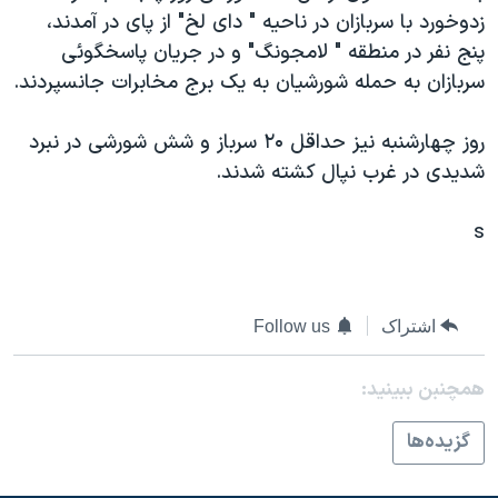
زدوخورد با سربازان در ناحيه " دای لخ" از پای در آمدند،
دنبال کنید
مستندها
فرهنگ و زندگی
پنج نفر در منطقه " لامجونگ" و در جريان پاسخگوئی
حقوق شهروندی
انتخابات ریاست جمهوری آمریکا ۲۰۲۴
سربازان به حمله شورشيان به يک برج مخابرات جانسپردند.
اقتصادی
حمله جمهوری اسلامی به اسرائیل
روز چهارشنبه نيز حداقل ۲۰ سرباز و شش شورشی در نبرد
رمز مهسا
علم و فناوری
زبانهای مختلف
شديدی در غرب نپال کشته شدند.
اسرائیل در جنگ
ورزش زنان در ایران
گالری عکس
اعتراضات زن، زندگی، آزادی
s
آرشیو پخش زنده
مجموعه مستندهای دادخواهی
تریبونال مردمی آبان ۹۸
اشتراک
Follow us
دادگاه حمید نوری
چهل سال گروگان‌گیری
همچنبن ببینید:
قانون شفافیت دارائی کادر رهبری ایران
گزيده‌ها
اعتراضات مردمی آبان ۹۸