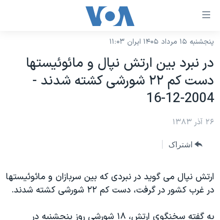
ینکهای
ابل
سترسی
پنجشنبه ۱۵ مرداد ۱۴۰۵ ایران ۱۱:۰۳
خانه
هش
در نبرد بين ارتش نپال و مائوئيستها
نسخه سبک وب‌سایت
ه
دست کم ۲۲ شورشی کشته شدند -
حتوای
موضوع ها
2004-12-16
صلی
برنامه های تلویزیونی
ایران
هش
۲۶ آذر ۱۳۸۳
جدول برنامه ها
ه
آمریکا
فحه
صفحه‌های ویژه
جهان
اشتراک
صلی
فرکانس‌های صدای آمریکا
ورزشی
جام جهانی ۲۰۲۶
هش
پخش رادیویی
ارتش نپال می گويد در نبردی که بين سربازان و مائوئيستها
ه
گزیده‌ها
عملیات خشم حماسی
در غرب کشور در گرفت، دست کم ۲۲ شورشی کشته شدند.
ستجو
۲۵۰سالگی آمریکا
ویژه برنامه‌ها
یادگیری زبان انگلیسی
ویدیوها
بایگانی برنامه‌های تلویزیونی
به گفته سخنگوی ارتش، ۱۸ شورشی روز پنجشنبه در