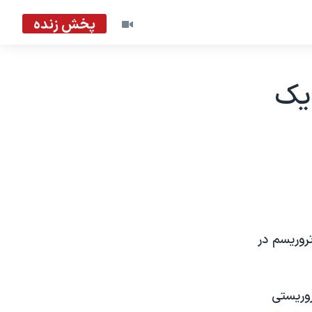
پخش زنده
 يک
روريسم در
روريستی