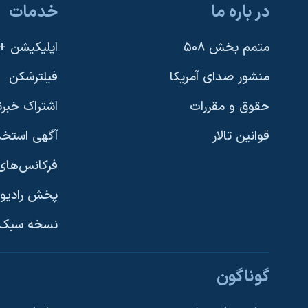
در باره ما
خدمات
نرگس محمدی برنده جایزه نوبل صلح
همایش محافظه‌کاران آمریکا «سی‌پک»
متمم بخش ۵۰۸
اپلیکیشن +VOA
صفحه‌های ویژه
منشور صدای آمریکا
فیلترشکن
سفر پرزیدنت ترامپ به چین
حقوق و مقررات
اشتراک خبرن
قوانین تالار
آگهی استخد
فرکانس‌های 
پخش رادیو
یادگیری زبان انگلیسی
نسخه سبک 
دنبال کنید
گوناگون