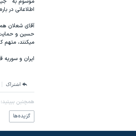
موسوم به " جيش
مستندها
فرهنگ و زندگی
اطلاعاتی در بار
حقوق شهروندی
انتخابات ریاست جمهوری آمریکا ۲۰۲۴
اقتصادی
حمله جمهوری اسلامی به اسرائیل
آقای شعلان همچن
حسين و حمايت از
رمز مهسا
علم و فناوری
ميکنند، متهم کر
اسرائیل در جنگ
ورزش زنان در ایران
گالری عکس
اعتراضات زن، زندگی، آزادی
ايران و سوريه قب
آرشیو پخش زنده
مجموعه مستندهای دادخواهی
تریبونال مردمی آبان ۹۸
اشتراک
دادگاه حمید نوری
چهل سال گروگان‌گیری
همچنبن ببینید:
قانون شفافیت دارائی کادر رهبری ایران
گزيده‌ها
اعتراضات مردمی آبان ۹۸
اسرائیل در جنگ