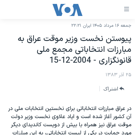
ینکهای
ابل
سترسی
جمعه ۱۶ مرداد ۱۴۰۵ ایران ۲۲:۲۱
خانه
هش
پيوستن نخست وزير موقت عراق به
نسخه سبک وب‌سایت
ه
مبارزات انتخاباتی مجمع ملی
حتوای
موضوع ها
قانونگزاری - 2004-12-15
صلی
برنامه های تلویزیونی
ایران
هش
۲۵ آذر ۱۳۸۳
جدول برنامه ها
ه
آمریکا
فحه
صفحه‌های ویژه
جهان
اشتراک
صلی
فرکانس‌های صدای آمریکا
ورزشی
جام جهانی ۲۰۲۶
هش
پخش رادیویی
در عراق مبارزات انتخاباتی برای نخستين انتخابات ملی در
ه
گزیده‌ها
عملیات خشم حماسی
آن کشور آغاز شده است و اياد علاوی نخست وزير دولت
ستجو
۲۵۰سالگی آمریکا
ویژه برنامه‌ها
یادگیری زبان انگلیسی
موقت عراق نيز همراه با بيش از دويست کانديدای ديگر
ویدیوها
بایگانی برنامه‌های تلویزیونی
مورد حمايت در يکی از ليست انتخاباتی، به اين مبارزات