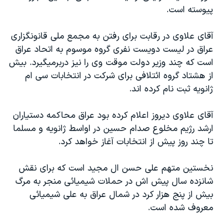
پيوسته است.
دنبال کنید
مستندها
فرهنگ و زندگی
حقوق شهروندی
انتخابات ریاست جمهوری آمریکا ۲۰۲۴
آقای علاوی در رقابت برای رفتن به مجمع ملی قانونگزاری
اقتصادی
حمله جمهوری اسلامی به اسرائیل
عراق در ليست دويست نفری گروه موسوم به اتحاد عراق
است که چند وزير دولت موقت وی را نيز دربرميگيرد. بيش
رمز مهسا
علم و فناوری
زبانهای مختلف
از هشتاد گروه ائتلافی برای شرکت در انتخابات سی ام
اسرائیل در جنگ
ورزش زنان در ایران
ژانويه ثبت نام کرده اند.
گالری عکس
اعتراضات زن، زندگی، آزادی
آقای علاوی ديروز اعلام کرده بود عراق محاکمه دستياران
آرشیو پخش زنده
مجموعه مستندهای دادخواهی
ارشد رژيم مخلوع صدام حسين در اواسط ژانويه و مسلما
تریبونال مردمی آبان ۹۸
تا چند روز پيش از انتخابات آغاز خواهد کرد.
دادگاه حمید نوری
نخستين متهم علی حسن ال مجيد است که برای نقش
چهل سال گروگان‌گیری
شانزده سال پيش اش در حملات شيميائی منجر به مرگ
قانون شفافیت دارائی کادر رهبری ایران
بيش از پنج هزار کرد در شمال عراق به علی شيميائی
اعتراضات مردمی آبان ۹۸
معروف شده است.