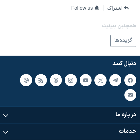
اسرائیل در جنگ
اشتراک
Follow us
نرگس محمدی برنده جایزه نوبل صلح
همایش محافظه‌کاران آمریکا «سی‌پک»
همچنبن ببینید:
صفحه‌های ویژه
گزيده‌ها
سفر پرزیدنت ترامپ به چین
دنبال کنید
در باره ما
خدمات