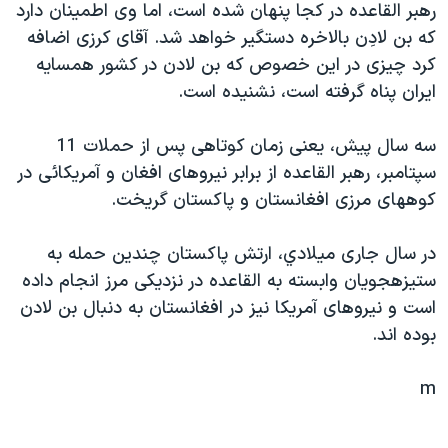
رهبر القاعده در کجا پنهان شده است، اما وی اطمينان دارد
دنبال کنید
مستندها
فرهنگ و زندگی
که بن لادِن بالاخره دستگير خواهد شد. آقای کرزی اضافه
حقوق شهروندی
انتخابات ریاست جمهوری آمریکا ۲۰۲۴
کرد چيزی در اين خصوص که بن لادن در کشور همسايه
ايران پناه گرفته است، نشنيده است.
اقتصادی
حمله جمهوری اسلامی به اسرائیل
رمز مهسا
علم و فناوری
سه سال پيش، يعنی زمان کوتاهی پس از حملات 11
زبانهای مختلف
اسرائیل در جنگ
ورزش زنان در ایران
سپتامبر، رهبر القاعده از برابر نيروهای افغان و آمريکائی در
کوههای مرزی افغانستان و پاکستان گريخت.
گالری عکس
اعتراضات زن، زندگی، آزادی
آرشیو پخش زنده
مجموعه مستندهای دادخواهی
در سال جاری ميلادي، ارتش پاکستان چندين حمله به
تریبونال مردمی آبان ۹۸
ستيزهجويان وابسته به القاعده در نزديکی مرز انجام داده
است و نيروهای آمريکا نيز در افغانستان به دنبال بن لادن
دادگاه حمید نوری
بوده اند.
چهل سال گروگان‌گیری
قانون شفافیت دارائی کادر رهبری ایران
m
اعتراضات مردمی آبان ۹۸