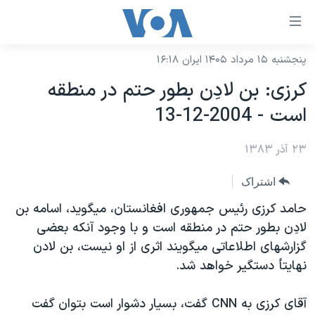
ینکهای
ابل
سترسی
پنجشنبه ۱۵ مرداد ۱۴۰۵ ایران ۱۶:۱۸
خانه
هش
كرزی: بن لادِن بطور حتم در منطقه
نسخه سبک وب‌سایت
ه
است - 2004-12-13
حتوای
موضوع ها
صلی
۲۳ آذر ۱۳۸۳
برنامه های تلویزیونی
ایران
هش
جدول برنامه ها
ه
آمریکا
اشتراک
فحه
صفحه‌های ویژه
جهان
حامد كرزی رئيس جمهوری افغانستان، ميگويد، اسامه بن
صلی
فرکانس‌های صدای آمریکا
لادِن بطور حتم در منطقه است و با وجود آنکه بعضی
ورزشی
جام جهانی ۲۰۲۶
هش
گزارشهای اطلاعاتی ميگويند اثری از او نيست، بن لادن
پخش رادیویی
ه
گزیده‌ها
عملیات خشم حماسی
نهايتأ دستگير خواهد شد.
ستجو
۲۵۰سالگی آمریکا
ویژه برنامه‌ها
یادگیری زبان انگلیسی
آقای کرزی به CNN گفت، بسيار دشوار است بتوان گفت
ویدیوها
بایگانی برنامه‌های تلویزیونی