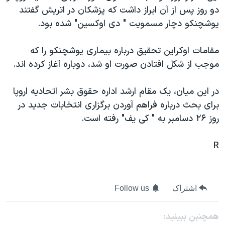
دو روز پس از آن ابراز داشت که پزشکان در اتريش گفتند
دنبال کنید
مستندها
فرهنگ و زندگی
يوشچنکو دچار مسمويت " دی اوکسين" شده بود.
حقوق شهروندی
انتخابات ریاست جمهوری آمریکا ۲۰۲۴
اقتصادی
حمله جمهوری اسلامی به اسرائیل
مقامات اوکراين تحقيق درباره بيماری يوشچنکو را که
موجب از شکل افتادن صورت او شد، دوباره آغاز کرده اند.
رمز مهسا
علم و فناوری
زبانهای مختلف
اسرائیل در جنگ
ورزش زنان در ایران
در اين ميان، يک مقام ارشد اداره حقوق بشر اتحاديه اروپا
گالری عکس
اعتراضات زن، زندگی، آزادی
برای بحث درباره فراهم آوردن برگزاری انتخابات جديد در
روز ٢۶ دسامبر به " کی يف" رفته است.
آرشیو پخش زنده
مجموعه مستندهای دادخواهی
تریبونال مردمی آبان ۹۸
R
دادگاه حمید نوری
چهل سال گروگان‌گیری
اشتراک
Follow us
قانون شفافیت دارائی کادر رهبری ایران
اعتراضات مردمی آبان ۹۸
همچنبن ببینید: