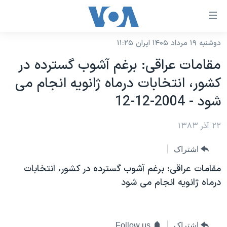
ینکهای
ابل
سترسی
دوشنبه ۱۹ مرداد ۱۴۰۵ ایران ۱۱:۲۵
خانه
هش
مقامات عراقی: برغم آشوب گسترده در
نسخه سبک وب‌سایت
ه
کشور، انتخابات درماه ژانويه انجام می
حتوای
موضوع ها
شود - 2004-12-12
صلی
برنامه های تلویزیونی
ایران
هش
۲۲ آذر ۱۳۸۳
جدول برنامه ها
ه
آمریکا
فحه
صفحه‌های ویژه
جهان
اشتراک
صلی
فرکانس‌های صدای آمریکا
ورزشی
جام جهانی ۲۰۲۶
مقامات عراقی: برغم آشوب گسترده در کشور، انتخابات
هش
پخش رادیویی
درماه ژانويه انجام می شود
ه
گزیده‌ها
عملیات خشم حماسی
ستجو
۲۵۰سالگی آمریکا
ویژه برنامه‌ها
یادگیری زبان انگلیسی
ویدیوها
بایگانی برنامه‌های تلویزیونی
اشتراک
Follow us