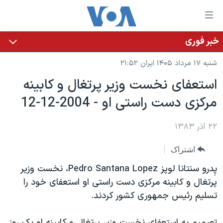
ینکهای
ابل
سترسی
خبر فوری
خانه
هش
شنبه ۱۷ مرداد ۱۴۰۵ ایران ۲۱:۵۲
نسخه سبک وب‌سایت
ه
استعفای نخست وزير پرتغال و کابينه
حتوای
موضوع ها
‏مرکزی دست راستی او - 2004-12-12
صلی
برنامه های تلویزیونی
ایران
هش
جدول برنامه ها
ه
۲۲ آذر ۱۳۸۳
آمریکا
فحه
صفحه‌های ویژه
جهان
اشتراک
صلی
فرکانس‌های صدای آمریکا
ورزشی
جام جهانی ۲۰۲۶
هش
پِدرو سنتانا لوپز ‏Pedro Santana Lopez، نخست وزير
پخش رادیویی
ه
گزیده‌ها
عملیات خشم حماسی
پرتغال و کابينه ‏مرکزی دست راستی او استعفای خود را
ستجو
تسليم رئيس جمهوری ‏کشور کردند.‏
۲۵۰سالگی آمریکا
ویژه برنامه‌ها
یادگیری زبان انگلیسی
ویدیوها
بایگانی برنامه‌های تلویزیونی
تصميم به استعفای نخست وزير پرتغال و کابينه او يک روز