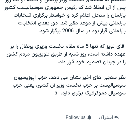
دنبال کنید
مستندها
فرهنگ و زندگی
پس از ‏آن اتخاذ شد که رئيس جمهوری سوسياليست کشور
پارلمان را ‏منحل اعلام کرد و خواستار برگزاری انتخابات
حقوق شهروندی
انتخابات ریاست جمهوری آمریکا ۲۰۲۴
پارلمانی پيش از ‏موعد مقرر شد. دور بعدی انتخابات
اقتصادی
حمله جمهوری اسلامی به اسرائیل
پارلمانی قرار بود در سال ‏‏2006 برگزار شود.‏
رمز مهسا
علم و فناوری
زبانهای مختلف
آقای لوپز که تنها 5 ماه مقام نخست وزيری پرتغال را بر
اسرائیل در جنگ
ورزش زنان در ایران
عهده ‏داشته است، روز شنبه از طريق تلويزيون مردم کشور
گالری عکس
اعتراضات زن، زندگی، آزادی
را در جريان ‏تصميم خود قرار داد.‏
آرشیو پخش زنده
مجموعه مستندهای دادخواهی
نظر سنجی های اخير نشان می دهد، حزب اپوزيسيون
تریبونال مردمی آبان ۹۸
سوسياليست ‏بر حزب نخست وزير آن کشور، يعنی حزب
دادگاه حمید نوری
سوسيال دموکراتيک ‏برتری دارد. ‏ a
چهل سال گروگان‌گیری
قانون شفافیت دارائی کادر رهبری ایران
اشتراک
Follow us
اعتراضات مردمی آبان ۹۸