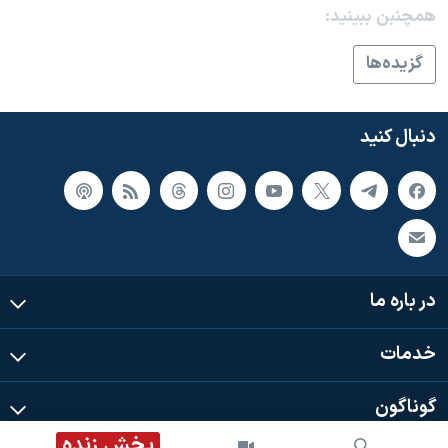
اسرائیل در جنگ
همچنبن ببینید:
نرگس محمدی برنده جایزه نوبل صلح
گزيده‌ها
همایش محافظه‌کاران آمریکا «سی‌پک»
صفحه‌های ویژه
دنبال کنید
سفر پرزیدنت ترامپ به چین
در باره ما
خدمات
گوناگون
پخش زنده