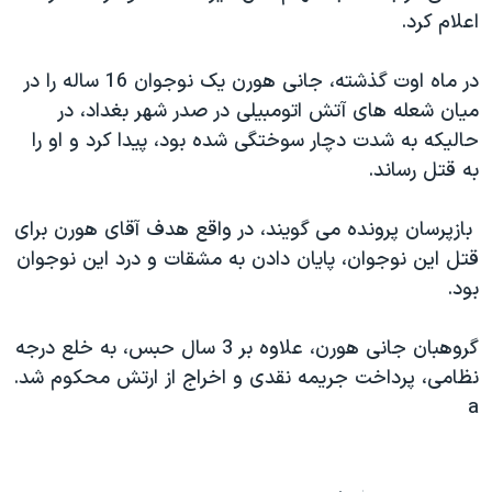
اعلام کرد.‏
دنبال کنید
مستندها
فرهنگ و زندگی
حقوق شهروندی
انتخابات ریاست جمهوری آمریکا ۲۰۲۴
در ماه اوت گذشته، جانی هورن يک نوجوان 16 ساله را در
اقتصادی
حمله جمهوری اسلامی به اسرائیل
ميان ‏شعله های آتش اتومبيلی در صدر شهر بغداد، در
حاليکه به شدت ‏دچار سوختگی شده بود، پيدا کرد و او را
رمز مهسا
علم و فناوری
زبانهای مختلف
به قتل رساند. ‏
اسرائیل در جنگ
ورزش زنان در ایران
گالری عکس
اعتراضات زن، زندگی، آزادی
‏ بازپرسان پرونده می گويند، در واقع هدف آقای هورن برای
قتل ‏اين نوجوان، پايان دادن به مشقات و درد اين نوجوان
آرشیو پخش زنده
مجموعه مستندهای دادخواهی
بود.‏
تریبونال مردمی آبان ۹۸
دادگاه حمید نوری
گروهبان جانی هورن، علاوه بر 3 سال حبس، به خلع درجه
نظامی، ‏پرداخت جريمه نقدی و اخراج از ارتش محکوم شد.‏
چهل سال گروگان‌گیری
a
قانون شفافیت دارائی کادر رهبری ایران
اعتراضات مردمی آبان ۹۸