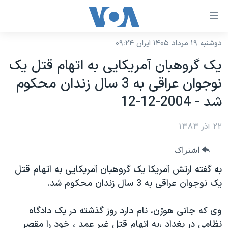
ینکهای
ابل
سترسی
دوشنبه ۱۹ مرداد ۱۴۰۵ ایران ۰۹:۲۴
خانه
هش
يک گروهبان آمريکايی به اتهام قتل يک
نسخه سبک وب‌سایت
ه
‏نوجوان عراقی به 3 سال زندان محکوم
حتوای
موضوع ها
شد - 2004-12-12
صلی
برنامه های تلویزیونی
ایران
هش
۲۲ آذر ۱۳۸۳
جدول برنامه ها
ه
آمریکا
فحه
صفحه‌های ویژه
جهان
اشتراک
صلی
فرکانس‌های صدای آمریکا
ورزشی
جام جهانی ۲۰۲۶
به گفته ارتش آمريکا يک گروهبان آمريکايی به اتهام قتل
هش
پخش رادیویی
يک ‏نوجوان عراقی به 3 سال زندان محکوم شد. ‏
ه
گزیده‌ها
عملیات خشم حماسی
ستجو
۲۵۰سالگی آمریکا
ویژه برنامه‌ها
یادگیری زبان انگلیسی
وی که جانی هورْن، نام دارد روز گذشته در يک دادگاه
ویدیوها
بایگانی برنامه‌های تلویزیونی
نظامی در ‏بغداد ،به اتهام قتل غير عمد ، خود را مقصر