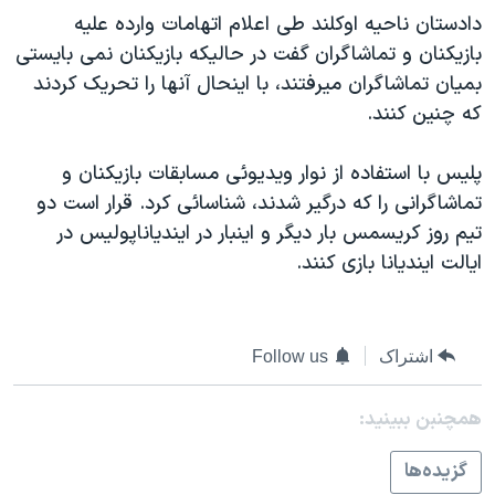
اسرائیل در جنگ
دادستان ناحيه اوکلند طی اعلام اتهامات وارده عليه
نرگس محمدی برنده جایزه نوبل صلح
بازيکنان و تماشاگران گفت در حاليکه بازيکنان نمی بايستی
بميان تماشاگران ميرفتند، با اينحال آنها را تحريک کردند
همایش محافظه‌کاران آمریکا «سی‌پک»
که چنين کنند.
صفحه‌های ویژه
سفر پرزیدنت ترامپ به چین
پليس با استفاده از نوار ويديوئی مسابقات بازيکنان و
تماشاگرانی را که درگير شدند، شناسائی کرد. قرار است دو
تيم روز کريسمس بار ديگر و اينبار در ايندياناپوليس در
ايالت اينديانا بازی کنند.
اشتراک
Follow us
همچنبن ببینید:
گزيده‌ها