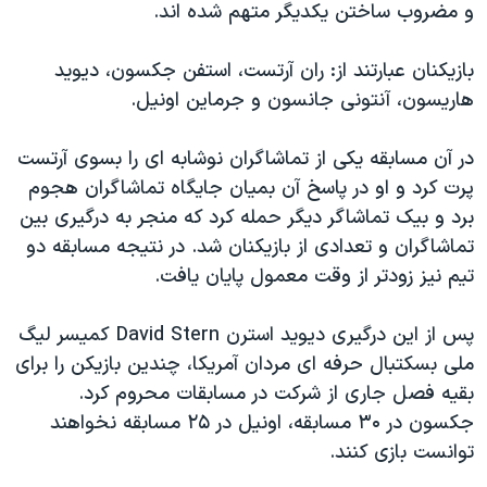
و مضروب ساختن يکديگر متهم شده اند.
دنبال کنید
مستندها
فرهنگ و زندگی
حقوق شهروندی
انتخابات ریاست جمهوری آمریکا ۲۰۲۴
بازيکنان عبارتند از: ران آرتست، استفن جکسون، ديويد
هاريسون، آنتونی جانسون و جرماين اونيل.
اقتصادی
حمله جمهوری اسلامی به اسرائیل
رمز مهسا
علم و فناوری
در آن مسابقه يکی از تماشاگران نوشابه ای را بسوی آرتست
زبانهای مختلف
اسرائیل در جنگ
ورزش زنان در ایران
پرت کرد و او در پاسخ آن بميان جايگاه تماشاگران هجوم
برد و بيک تماشاگر ديگر حمله کرد که منجر به درگيری بين
گالری عکس
اعتراضات زن، زندگی، آزادی
تماشاگران و تعدادی از بازيکنان شد. در نتيجه مسابقه دو
آرشیو پخش زنده
مجموعه مستندهای دادخواهی
تيم نيز زودتر از وقت معمول پايان يافت.
تریبونال مردمی آبان ۹۸
پس از اين درگيری ديويد استرن David Stern کميسر ليگ
دادگاه حمید نوری
ملی بسکتبال حرفه ای مردان آمريکا، چندين بازيکن را برای
چهل سال گروگان‌گیری
بقيه فصل جاری از شرکت در مسابقات محروم کرد.
قانون شفافیت دارائی کادر رهبری ایران
جکسون در ۳۰ مسابقه، اونيل در ۲۵ مسابقه نخواهند
توانست بازی کنند.
اعتراضات مردمی آبان ۹۸