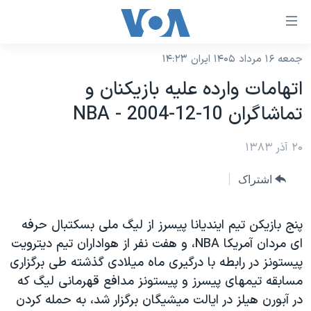
ینکهای
ابل
سترسی
جمعه ۱۶ مرداد ۱۴۰۵ ایران ۱۴:۲۳
خانه
هش
اتهامات وارده عليه بازيکنان و
نسخه سبک وب‌سایت
ه
تماشاگران NBA - 2004-12-10
حتوای
موضوع ها
صلی
۲۰ آذر ۱۳۸۳
برنامه های تلویزیونی
ایران
هش
جدول برنامه ها
ه
آمریکا
اشتراک
فحه
صفحه‌های ویژه
جهان
صلی
فرکانس‌های صدای آمریکا
پنج بازيکن تيم اينديانا پيسرز از ليگ ملی بسکتبال حرفه
ورزشی
جام جهانی ۲۰۲۶
هش
ای مردان آمريکا NBA، و هفت نفر از هواداران تيم ديترويت
پخش رادیویی
ه
گزیده‌ها
عملیات خشم حماسی
پيستونز در رابطه با درگيری ماه ميلادی گذشته طی برگزاری
ستجو
۲۵۰سالگی آمریکا
ویژه برنامه‌ها
مسابقه تيمهای پيسرز و پيستونز مدافع قهرمانی ليگ که
یادگیری زبان انگلیسی
در آبورن هيلز در ايالت ميشيگان برگزار شد، به حمله کردن
ویدیوها
بایگانی برنامه‌های تلویزیونی