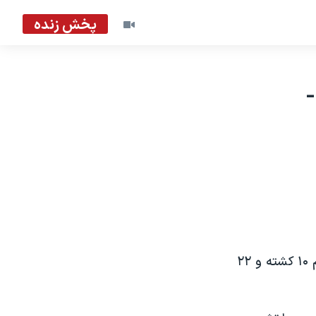
پخش زنده
بمبی که امروز در شهر کويته واقع در جنوب غربی پاکستان منفجر شد دست کم ۱۰ کشته و ٢٢