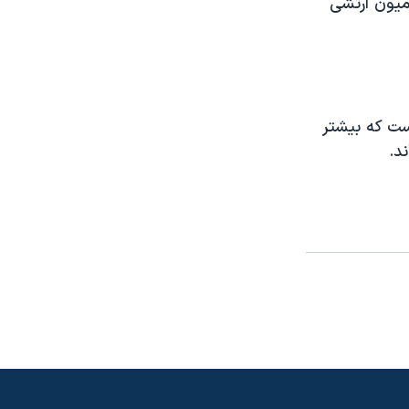
ميون ارتشی
ست که بيشتر
د.