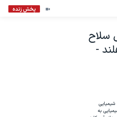
پخش زنده
 سلاح
ند -
ه شيميايی
ميايی به