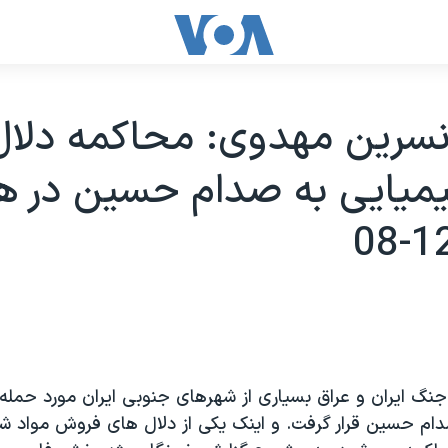
نسرين مهدوی: محاکمه دلال
ميايی به صدام حسين در هل
 8 سال جنگ ايران و عراق بسياری از شهرهای جنوبی ايران مورد حمل
دام حسين قرار گرفت. و اينک يکی از دلال های فروش مواد شي