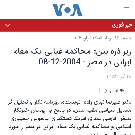
ینکهای
ابل
سترسی
خبر فوری
خانه
هش
جمعه ۱۶ مرداد ۱۴۰۵ ایران ۰۱:۱۲
نسخه سبک وب‌سایت
ه
زير ذره بين: محاکمه غيابی يک مقام
حتوای
موضوع ها
ايرانی در مصر - 2004-12-08
صلی
برنامه های تلویزیونی
ایران
هش
جدول برنامه ها
ه
۱۸ آذر ۱۳۸۳
آمریکا
فحه
صفحه‌های ویژه
جهان
اشتراک
صلی
فرکانس‌های صدای آمریکا
ورزشی
جام جهانی ۲۰۲۶
هش
دکتر عليرضا نوری زاده، نويسنده، روزنامه نگار و تحليل گر
پخش رادیویی
ه
گزیده‌ها
عملیات خشم حماسی
مسايل سياسی مقيم لندن، در پاسخ به پرسش خبرنگار
ستجو
بخش فارسی صدای آمريکا دستگيری جاسوس جمهوری
۲۵۰سالگی آمریکا
ویژه برنامه‌ها
یادگیری زبان انگلیسی
اسلامی و محاکمه غيابی يک مقام ايرانی در مصر را مورد
ویدیوها
بایگانی برنامه‌های تلویزیونی
بررسی قرار می دهد.