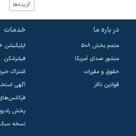
گزيده‌ها
نرگس محمدی برنده جایزه نوبل صلح
همایش محافظه‌کاران آمریکا «سی‌پک»
در باره ما
خدمات
صفحه‌های ویژه
سفر پرزیدنت ترامپ به چین
متمم بخش ۵۰۸
اپلیکیشن +VOA
منشور صدای آمریکا
فیلترشکن
حقوق و مقررات
اشتراک خبرن
قوانین تالار
آگهی استخد
فرکانس‌های 
پخش رادیو
یادگیری زبان انگلیسی
نسخه سبک 