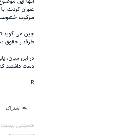
آنها اين موضوع 
مستندها
فرهنگ و زندگی
حقوق شهروندی
انتخابات ریاست جمهوری آمریکا ۲۰۲۴
سرکوب خشونت بار
اقتصادی
حمله جمهوری اسلامی به اسرائیل
چين می گويد تح
رمز مهسا
علم و فناوری
طرفدار حقوق بش
اسرائیل در جنگ
ورزش زنان در ایران
گالری عکس
اعتراضات زن، زندگی، آزادی
در اين ميان، پل
دست داشتند که 
آرشیو پخش زنده
مجموعه مستندهای دادخواهی
تریبونال مردمی آبان ۹۸
R
دادگاه حمید نوری
چهل سال گروگان‌گیری
اشتراک
قانون شفافیت دارائی کادر رهبری ایران
اعتراضات مردمی آبان ۹۸
همچنبن ببینید:
اسرائیل در جنگ