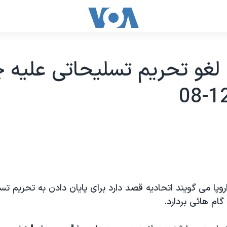
لغو تحريم تسليحاتی عليه چ
گام هائی بردارد.