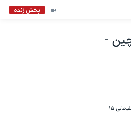
پخش زنده
ين -
رهبران اتحاديه اروپا می گويند اتحاديه قصد دارد برای پايان دادن به تحريم تسليحاتی ١۵