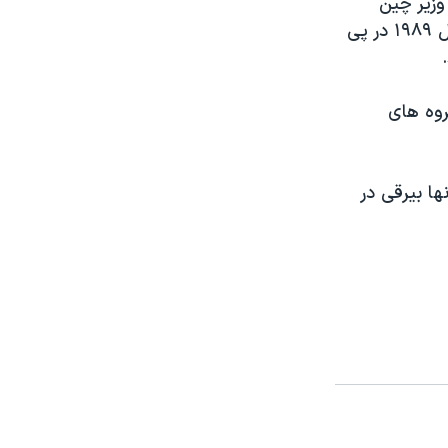
وزير چين
عنوان کردند، با اين حال زمان روشنی برای پايان بخشيدن به تحريم، که در سال ١٩٨٩ در پی
روه های
ها بيرقی در