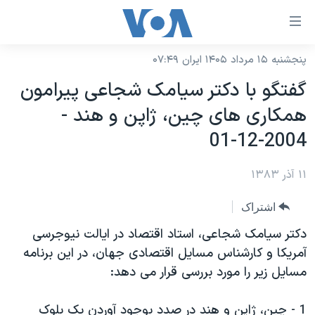
ینکهای
ابل
سترسی
پنجشنبه ۱۵ مرداد ۱۴۰۵ ایران ۰۷:۴۹
خانه
هش
گفتگو با دکتر سيامک شجاعی پيرامون
نسخه سبک وب‌سایت
ه
همکاری های چين، ژاپن و هند -
حتوای
موضوع ها
2004-12-01
صلی
برنامه های تلویزیونی
ایران
هش
۱۱ آذر ۱۳۸۳
جدول برنامه ها
ه
آمریکا
فحه
صفحه‌های ویژه
جهان
اشتراک
صلی
فرکانس‌های صدای آمریکا
ورزشی
جام جهانی ۲۰۲۶
دکتر سيامک شجاعی، استاد اقتصاد در ايالت نيوجرسی
هش
پخش رادیویی
آمريکا و کارشناس مسايل اقتصادی جهان، در اين برنامه
ه
گزیده‌ها
عملیات خشم حماسی
مسايل زير را مورد بررسی قرار می دهد:
ستجو
۲۵۰سالگی آمریکا
ویژه برنامه‌ها
یادگیری زبان انگلیسی
ویدیوها
بایگانی برنامه‌های تلویزیونی
1 - چين، ژاپن و هند در صدد بوجود آوردن يک بلوک