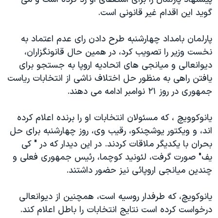
دنبال کنید
مستندها
فرهنگ و زندگی
گويد اين اقدام غير قانونی است.
حقوق شهروندی
انتخابات ریاست جمهوری آمریکا ۲۰۲۴
پارلمان بامداد چهارشنبه طرح دادن رای عدم اعتماد به
اقتصادی
حمله جمهوری اسلامی به اسرائیل
نخست وزير را تصويب کرد، در همين حال قانونگزاران،
رمز مهسا
علم و فناوری
ديوانعالی و ميانجی های اتحاديه اروپا به جستجو برای
زبانهای مختلف
يافتن راهی به منظور حل اختلاف ناشی از انتخابات رياست
اسرائیل در جنگ
ورزش زنان در ایران
جمهوری در روز ٢۱ نوامبر ادامه می دهند.
گالری عکس
اعتراضات زن، زندگی، آزادی
آرشیو پخش زنده
مجموعه مستندهای دادخواهی
يانوکوويچ ، که مسئولان انتخابات او را برنده اعلام کرده
اند، و ويکتور يوشچنکو، رقيب وی، روز چهارشنبه برای حل
تریبونال مردمی آبان ۹۸
بحران با يکديگر ملاقات کردند. در اين ديدار که در " کی
دادگاه حمید نوری
يف" صورت گرفت، لئونيد کوچما، رئيس جمهوری فعلی و
چهل سال گروگان‌گیری
چندين ميانجی اروپائی نيز حضور داشتند.
قانون شفافیت دارائی کادر رهبری ایران
يانوکويچ، که طرفدار روسيه است، همچنين از ديوانعالی
اعتراضات مردمی آبان ۹۸
درخواست کرده است نتايج انتخابات را باطل اعلام کند.