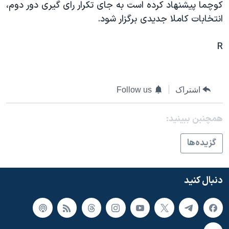
اسرائیل در جنگ
کوچما پيشنهاد کرده است به جای تکرار رای گيری دور دوم،
انتخابات کاملا جديدی برگزار شود.
نرگس محمدی برنده جایزه نوبل صلح
همایش محافظه‌کاران آمریکا «سی‌پک»
R
صفحه‌های ویژه
سفر پرزیدنت ترامپ به چین
اشتراک
Follow us
همچنبن ببینید:
گزيده‌ها
دنبال کنید