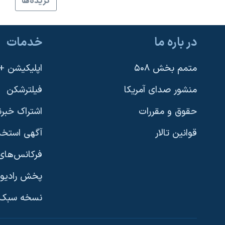
گزيده‌ها
نرگس محمدی برنده جایزه نوبل صلح
همایش محافظه‌کاران آمریکا «سی‌پک»
در باره ما
خدمات
صفحه‌های ویژه
متمم بخش ۵۰۸
اپلیکیشن +VOA
سفر پرزیدنت ترامپ به چین
منشور صدای آمریکا
فیلترشکن
حقوق و مقررات
اشتراک خبرن
قوانین تالار
آگهی استخد
فرکانس‌های 
پخش رادیو
یادگیری زبان انگلیسی
نسخه سبک 
دنبال کنید