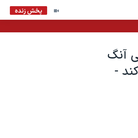
پخش زنده
ی آنگ
ند -