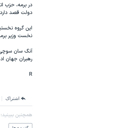
مستندها
فرهنگ و زندگی
در برمه، حزب ا
حقوق شهروندی
انتخابات ریاست جمهوری آمریکا ۲۰۲۴
دولت قصد دارد 
اقتصادی
حمله جمهوری اسلامی به اسرائیل
اين گروه نخستين
رمز مهسا
علم و فناوری
نخست وزير برمه
اسرائیل در جنگ
ورزش زنان در ایران
گالری عکس
اعتراضات زن، زندگی، آزادی
رهبران جهان ادا
آرشیو پخش زنده
مجموعه مستندهای دادخواهی
تریبونال مردمی آبان ۹۸
R
دادگاه حمید نوری
چهل سال گروگان‌گیری
اشتراک
قانون شفافیت دارائی کادر رهبری ایران
همچنبن ببینید:
اعتراضات مردمی آبان ۹۸
اسرائیل در جنگ