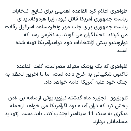
دنبال کنید
مستندها
فرهنگ و زندگی
ظواهری اعلام کرد القاعده اهميتی برای نتايج انتخابات
حقوق شهروندی
انتخابات ریاست جمهوری آمریکا ۲۰۲۴
رياست جمهوری آمريکا قائل نبود، زيرا هردوکانديدای
رياست جمهوری برای جلب مهر ونظرمساعد اسرائيل رقابت
اقتصادی
حمله جمهوری اسلامی به اسرائیل
می کردند. تحليلگران می گويند به نظرمی رسد که
رمز مهسا
علم و فناوری
نوارويديو پيش ازانتخابات دوم نوامبرآمريکا تهيه شده
زبانهای مختلف
اسرائیل در جنگ
ورزش زنان در ایران
است.
گالری عکس
اعتراضات زن، زندگی، آزادی
ظواهری که يک پزشک متولد مصراست، گفت القاعده
آرشیو پخش زنده
مجموعه مستندهای دادخواهی
تاکنون شکيبائی به خرج داده است، اما تا آخرين لحظه به
تریبونال مردمی آبان ۹۸
جنگ خود عليه آمريکا ادامه خواهد داد.
دادگاه حمید نوری
تلويزيون الجزيره ماه گذشته نيزويديوئی ازاسامه بن لادن
چهل سال گروگان‌گیری
پخش کرد که درآن آمده بود اگرآمريکا می خواهد ازحمله
قانون شفافیت دارائی کادر رهبری ایران
ديگری به سبک 11 سپتامبر اجتناب کند، بايد دست ازتهديد
مسلمانان بردارد.
اعتراضات مردمی آبان ۹۸