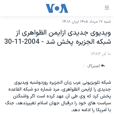
ینکهای
ابل
سترسی
شنبه ۱۷ مرداد ۱۴۰۵ ایران ۱۴:۱۸
خانه
هش
ويديوی جديدی ازايمن الظواهری از
نسخه سبک وب‌سایت
ه
شبکه الجزيره پخش شد - 2004-11-30
حتوای
موضوع ها
صلی
۱۰ آذر ۱۳۸۳
برنامه های تلویزیونی
ایران
هش
جدول برنامه ها
ه
آمریکا
اشتراک
فحه
صفحه‌های ویژه
جهان
صلی
فرکانس‌های صدای آمریکا
شبکه تلويزيونی عرب زبان الجزيره روزدوشنبه ويديوی
ورزشی
جام جهانی ۲۰۲۶
هش
جديدی را ازايمن الظواهری، مرد شماره دو شبکه القاعده
پخش رادیویی
ه
گزیده‌ها
عملیات خشم حماسی
پخش کرد که وی طی آن عهد کرده است اگر واشنگتن
ستجو
۲۵۰سالگی آمریکا
ویژه برنامه‌ها
سياست های خود را درقبال جهان اسلام تغييرندهد، جنگ
یادگیری زبان انگلیسی
با آمريکا را ادامه دهد.
ویدیوها
بایگانی برنامه‌های تلویزیونی