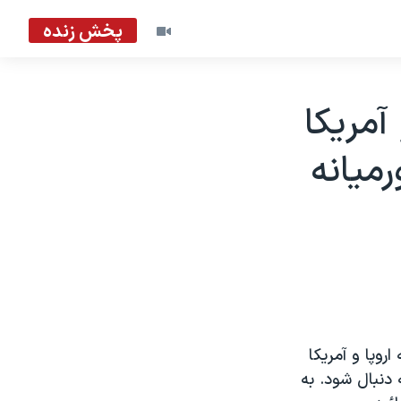
پخش زنده
آمريکا
ميانه
وپا و آمريکا
 دنبال شود. به