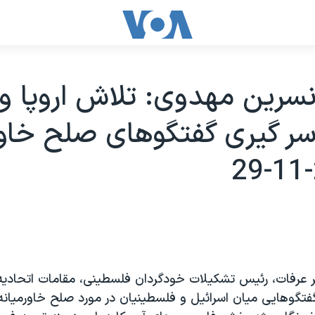
سرين مهدوی: تلاش اروپا و 
 سر گيری گفتگوهای صلح خاور
 عرفات، رئيس تشکيلات خودگردان فلسطينی، مقامات اتحاديه ار
گفتگوهايی ميان اسرائيل و فلسطينيان در مورد صلح خاورميانه