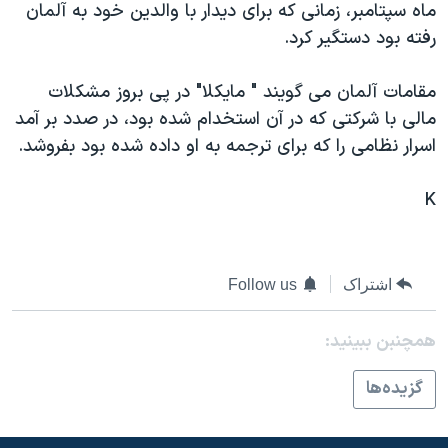
ماه سپتامبر، زمانی که برای ديدار با والدين خود به آلمان
دنبال کنید
مستندها
فرهنگ و زندگی
رفته بود دستگير کرد.
حقوق شهروندی
انتخابات ریاست جمهوری آمریکا ۲۰۲۴
مقامات آلمان می گويند " مايکلا" در پی بروز مشکلات
اقتصادی
حمله جمهوری اسلامی به اسرائیل
مالی با شرکتی که در آن استخدام شده بود، در صدد بر آمد
رمز مهسا
علم و فناوری
اسرار نظامی را که برای ترجمه به او داده شده بود بفروشد.
زبانهای مختلف
اسرائیل در جنگ
ورزش زنان در ایران
K
گالری عکس
اعتراضات زن، زندگی، آزادی
آرشیو پخش زنده
مجموعه مستندهای دادخواهی
تریبونال مردمی آبان ۹۸
اشتراک
Follow us
دادگاه حمید نوری
همچنبن ببینید:
چهل سال گروگان‌گیری
قانون شفافیت دارائی کادر رهبری ایران
گزيده‌ها
اعتراضات مردمی آبان ۹۸