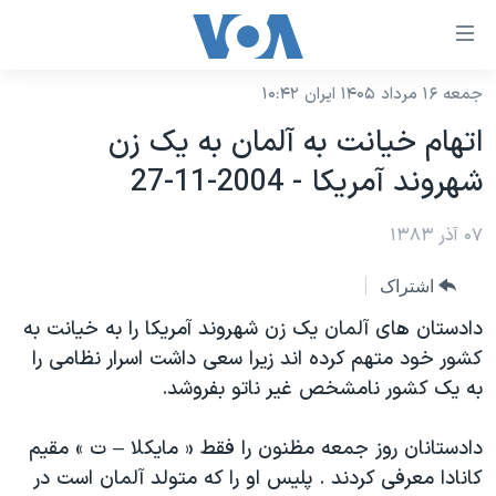
ینکهای
ابل
سترسی
جمعه ۱۶ مرداد ۱۴۰۵ ایران ۱۰:۴۲
خانه
هش
اتهام خيانت به آلمان به يک زن
نسخه سبک وب‌سایت
ه
شهروند آمريکا - 2004-11-27
حتوای
موضوع ها
صلی
۰۷ آذر ۱۳۸۳
برنامه های تلویزیونی
ایران
هش
جدول برنامه ها
ه
آمریکا
اشتراک
فحه
صفحه‌های ویژه
جهان
دادستان های آلمان يک زن شهروند آمريکا را به خيانت به
صلی
فرکانس‌های صدای آمریکا
کشور خود متهم کرده اند زيرا سعی داشت اسرار نظامی را
ورزشی
جام جهانی ۲۰۲۶
هش
به يک کشور نامشخص غير ناتو بفروشد.
پخش رادیویی
ه
گزیده‌ها
عملیات خشم حماسی
ستجو
۲۵۰سالگی آمریکا
ویژه برنامه‌ها
دادستانان روز جمعه مظنون را فقط « مايکلا – ت » مقيم
یادگیری زبان انگلیسی
کانادا معرفی کردند . پليس او را که متولد آلمان است در
ویدیوها
بایگانی برنامه‌های تلویزیونی