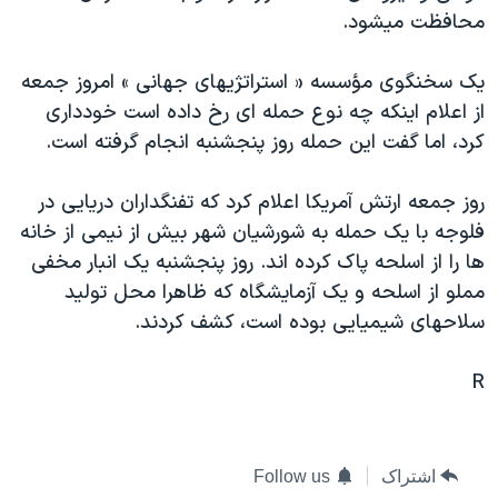
محافظت ميشود.
دنبال کنید
مستندها
فرهنگ و زندگی
حقوق شهروندی
انتخابات ریاست جمهوری آمریکا ۲۰۲۴
يک سخنگوی مؤسسه « استراتژيهای جهانی » امروز جمعه
اقتصادی
حمله جمهوری اسلامی به اسرائیل
از اعلام اينکه چه نوع حمله ای رخ داده است خودداری
کرد، اما گفت اين حمله روز پنجشنبه انجام گرفته است.
رمز مهسا
علم و فناوری
زبانهای مختلف
اسرائیل در جنگ
ورزش زنان در ایران
روز جمعه ارتش آمريکا اعلام کرد که تفنگداران دريايی در
گالری عکس
اعتراضات زن، زندگی، آزادی
فلوجه با يک حمله به شورشيان شهر بيش از نيمی از خانه
ها را از اسلحه پاک کرده اند. روز پنجشنبه يک انبار مخفی
آرشیو پخش زنده
مجموعه مستندهای دادخواهی
مملو از اسلحه و يک آزمايشگاه که ظاهرا محل توليد
تریبونال مردمی آبان ۹۸
سلاحهای شيميايی بوده است، کشف کردند.
دادگاه حمید نوری
R
چهل سال گروگان‌گیری
قانون شفافیت دارائی کادر رهبری ایران
اعتراضات مردمی آبان ۹۸
اشتراک
Follow us