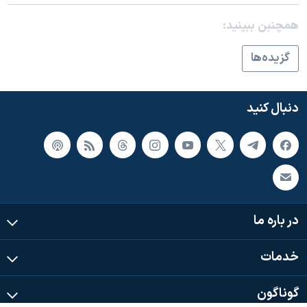
اسرائیل در جنگ
همچنبن ببینید:
نرگس محمدی برنده جایزه نوبل صلح
همایش محافظه‌کاران آمریکا «سی‌پک»
گزيده‌ها
صفحه‌های ویژه
سفر پرزیدنت ترامپ به چین
دنبال کنید
در باره ما
خدمات
گوناگون