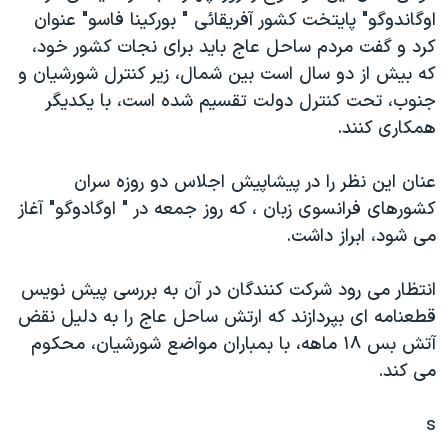
اوگاندوگو" پايتخت کشور آفريقائی " بورکينا فاسو" عنوان
دنبال کنید
مستندها
فرهنگ و زندگی
کرد و گفت مردم ساحل عاج بايد برای نجات کشور خود،
حقوق شهروندی
انتخابات ریاست جمهوری آمریکا ۲۰۲۴
که بيش از دو سال است بين شمال، زير کنترل شورشيان و
اقتصادی
حمله جمهوری اسلامی به اسرائیل
جنوب، تحت کنترل دولت تقسيم شده است، با يکديگر
همکاری کنند.
رمز مهسا
علم و فناوری
زبانهای مختلف
اسرائیل در جنگ
ورزش زنان در ایران
عنان اين نظر را در پيشاپيش اجلاس دو روزه سران
گالری عکس
اعتراضات زن، زندگی، آزادی
کشورهای فرانسوی زبان ، که روز جمعه در " اوگادوگو" آغاز
می شود، ابراز داشت.
آرشیو پخش زنده
مجموعه مستندهای دادخواهی
تریبونال مردمی آبان ۹۸
انتظار می رود شرکت کنندگان در آن به بررسی پيش نويس
دادگاه حمید نوری
قطعنامه ای بپردازند که ارتش ساحل عاج را به دليل نقض
آتش بس ۱۸ ماهه، با بمباران مواضع شورشيان، محکوم
چهل سال گروگان‌گیری
می کند.
قانون شفافیت دارائی کادر رهبری ایران
اعتراضات مردمی آبان ۹۸
s