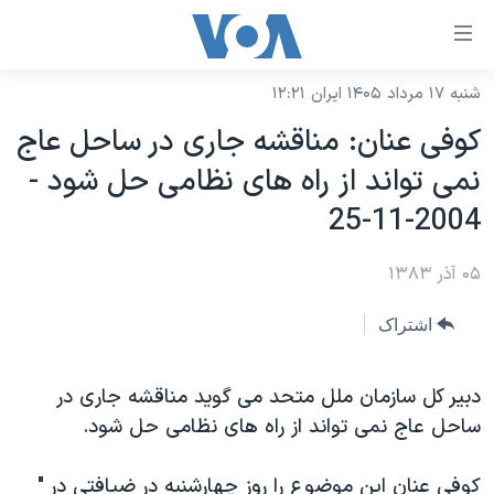
ینکهای
ابل
سترسی
شنبه ۱۷ مرداد ۱۴۰۵ ایران ۱۲:۲۱
خانه
هش
کوفی عنان: مناقشه جاری در ساحل عاج
نسخه سبک وب‌سایت
ه
نمی تواند از راه های نظامی حل شود -
حتوای
موضوع ها
2004-11-25
صلی
برنامه های تلویزیونی
ایران
هش
۰۵ آذر ۱۳۸۳
جدول برنامه ها
ه
آمریکا
فحه
صفحه‌های ویژه
جهان
اشتراک
صلی
فرکانس‌های صدای آمریکا
ورزشی
جام جهانی ۲۰۲۶
هش
پخش رادیویی
دبير کل سازمان ملل متحد می گويد مناقشه جاری در
ه
گزیده‌ها
عملیات خشم حماسی
ساحل عاج نمی تواند از راه های نظامی حل شود.
ستجو
۲۵۰سالگی آمریکا
ویژه برنامه‌ها
یادگیری زبان انگلیسی
ویدیوها
بایگانی برنامه‌های تلویزیونی
کوفی عنان اين موضوع را روز چهارشنبه در ضيافتی در "