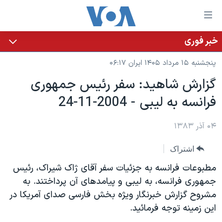
ینکهای
ابل
سترسی
خبر فوری
خانه
هش
پنجشنبه ۱۵ مرداد ۱۴۰۵ ایران ۰۶:۱۷
نسخه سبک وب‌سایت
ه
گزارش شاهيد: سفر رئيس جمهوری
حتوای
موضوع ها
فرانسه به ليبی - 2004-11-24
صلی
برنامه های تلویزیونی
ایران
هش
جدول برنامه ها
ه
۰۴ آذر ۱۳۸۳
آمریکا
فحه
صفحه‌های ویژه
جهان
اشتراک
صلی
فرکانس‌های صدای آمریکا
ورزشی
جام جهانی ۲۰۲۶
هش
مطبوعات فرانسه به جزئيات سفر آقای ژاک شيراک، رئيس
پخش رادیویی
ه
گزیده‌ها
عملیات خشم حماسی
جمهوری فرانسه، به ليبی و پيامدهای آن پرداختند. به
ستجو
مشروح گزارش خبرنگار ويژه بخش فارسی صدای آمريکا در
۲۵۰سالگی آمریکا
ویژه برنامه‌ها
یادگیری زبان انگلیسی
اين زمينه توجه فرمائيد.
ویدیوها
بایگانی برنامه‌های تلویزیونی