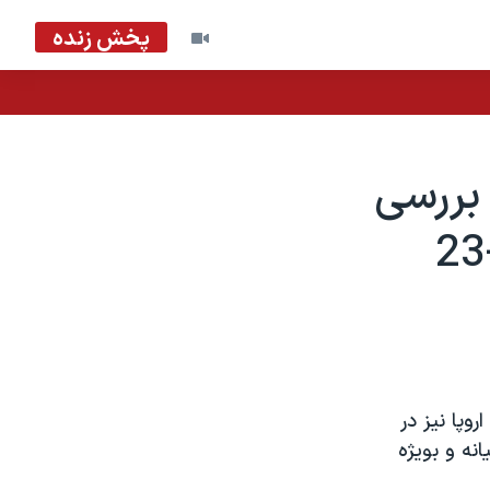
پخش زنده
بررسی
وپا نيز در
اورميانه و بويژه