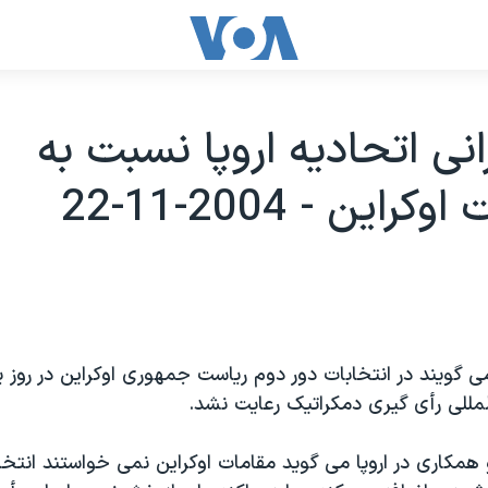
رانی اتحاديه اروپا نسبت به
راين - 2004-11-22
می گويند در انتخابات دور دوم رياست جمهوری اوکراين در روز ي
لمللی رأی گيری دمکراتيک رعايت نشد.
همکاری در اروپا می گويد مقامات اوکراين نمی خواستند انتخاب