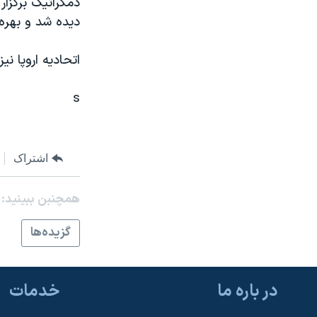
دمکراتيک برگزار
مستندها
فرهنگ و زندگی
ديده شد و بهره 
حقوق شهروندی
انتخابات ریاست جمهوری آمریکا ۲۰۲۴
اقتصادی
حمله جمهوری اسلامی به اسرائیل
اتحاديه اروپا ني
رمز مهسا
علم و فناوری
s
اسرائیل در جنگ
ورزش زنان در ایران
گالری عکس
اعتراضات زن، زندگی، آزادی
آرشیو پخش زنده
مجموعه مستندهای دادخواهی
اشتراک
تریبونال مردمی آبان ۹۸
همچنبن ببینید:
دادگاه حمید نوری
گزيده‌ها
چهل سال گروگان‌گیری
قانون شفافیت دارائی کادر رهبری ایران
اعتراضات مردمی آبان ۹۸
در باره ما
خدمات
اسرائیل در جنگ