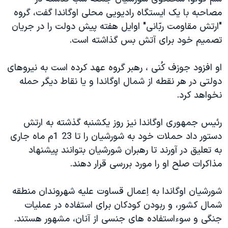
دنبال کنید
مستندها
فرهنگ و زندگی
مصاحبه با يک ايستگاه راديويی محلی اوگاندا گفت، گروه
"ارتش مقاومت ربّانی" اوايل هفته پيش دولت را در جريان
حقوق شهروندی
انتخابات ریاست جمهوری آمریکا ۲۰۲۴
تصميم خود برای آتش بس گذاشته است.
اقتصادی
حمله جمهوری اسلامی به اسرائیل
رمز مهسا
علم و فناوری
او افزود جوزف کُنی ، رهبر گروه عهد کرده است به نيروهای
زبانهای مختلف
دولتی در هر نقطه از شمال اوگاندا و يا نقاط ديگر حمله
اسرائیل در جنگ
ورزش زنان در ایران
نخواهد کرد.
گالری عکس
اعتراضات زن، زندگی، آزادی
آرشیو پخش زنده
مجموعه مستندهای دادخواهی
رئيس جمهوری اوگاندا نيز روز يکشنبه گذشته به ارتش
دستور داد حملات خود به شورشيان را تا 23 1م ماه جاری
تریبونال مردمی آبان ۹۸
به تعليق در آورند تا رهبران شورشيان بتوانند پيشنهاد
دادگاه حمید نوری
مذاکرات صلح او را مورد بررسی قرار دهند.
چهل سال گروگان‌گیری
شورشيان اوگاندا به اِعمال قساوت عليه شهروندان منطقه
قانون شفافیت دارائی کادر رهبری ایران
شمال کشور، و ربودن کودکان برای استفاده در عمليات
اعتراضات مردمی آبان ۹۸
جنگی و سوءاستفاده های جنسی از آنان، مشهور هستند.