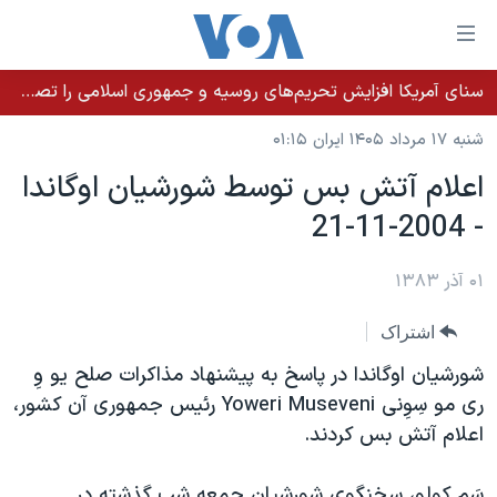
ینکهای
ابل
سترسی
سنای آمریکا افزایش تحریم‌های روسیه و جمهوری اسلامی را تصویب کرد؛ زلنسکی از این اقدام تشکر کرد
خانه
هش
شنبه ۱۷ مرداد ۱۴۰۵ ایران ۰۱:۱۵
نسخه سبک وب‌سایت
ه
اعلام آتش بس توسط شورشيان اوگاندا
حتوای
موضوع ها
- 2004-11-21
صلی
برنامه های تلویزیونی
ایران
هش
جدول برنامه ها
ه
۰۱ آذر ۱۳۸۳
آمریکا
فحه
صفحه‌های ویژه
جهان
اشتراک
صلی
فرکانس‌های صدای آمریکا
ورزشی
جام جهانی ۲۰۲۶
هش
شورشيان اوگاندا در پاسخ به پيشنهاد مذاکرات صلح يو وِ
پخش رادیویی
ه
گزیده‌ها
عملیات خشم حماسی
ری مو سِوِنی Yoweri Museveni رئيس جمهوری آن کشور،
ستجو
اعلام آتش بس کردند.
۲۵۰سالگی آمریکا
ویژه برنامه‌ها
یادگیری زبان انگلیسی
ویدیوها
بایگانی برنامه‌های تلویزیونی
سَم کولو، سخنگوی شورشيان جمعه شب گذشته در