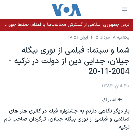
ینکهای
ابل
سترسی
ترس جمهوری اسلامی از گسترش مخالفت‌ها با اعدام؛ صدها چهره شناخته‌شده به دادسرا احضار شدند
خانه
هش
یکشنبه ۱۸ مرداد ۱۴۰۵ ایران ۱۸:۵۱
نسخه سبک وب‌سایت
ه
شما و سينما: فيلمی از نوری بيگله
حتوای
موضوع ها
جيلان، جدايی دين از دولت در ترکيه -
صلی
برنامه های تلویزیونی
ایران
هش
2004-11-20
جدول برنامه ها
ه
آمریکا
فحه
صفحه‌های ویژه
۳۰ آبان ۱۳۸۳
جهان
صلی
فرکانس‌های صدای آمریکا
ورزشی
جام جهانی ۲۰۲۶
هش
اشتراک
پخش رادیویی
ه
گزیده‌ها
عملیات خشم حماسی
بار ديگر نگاهی داريم به جشنواره فيلم در گالری هنر های
ستجو
۲۵۰سالگی آمریکا
ویژه برنامه‌ها
اسلامی و فيلمی از نوری بيگله جيلان، کارگردان صاحب نام
یادگیری زبان انگلیسی
ترکيه.
ویدیوها
بایگانی برنامه‌های تلویزیونی