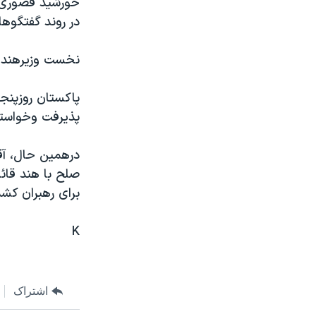
خورشيد قصوری وز
مستندها
فرهنگ و زندگی
در روند گفتگوها
حقوق شهروندی
انتخابات ریاست جمهوری آمریکا ۲۰۲۴
اقتصادی
حمله جمهوری اسلامی به اسرائیل
نخست وزيرهند ا
رمز مهسا
علم و فناوری
پاکستان روزپنجش
اسرائیل در جنگ
ورزش زنان در ایران
پذيرفت وخواستا
گالری عکس
اعتراضات زن، زندگی، آزادی
درهمين حال، آ
آرشیو پخش زنده
مجموعه مستندهای دادخواهی
صلح با هند قائ
تریبونال مردمی آبان ۹۸
برای رهبران کش
دادگاه حمید نوری
K
چهل سال گروگان‌گیری
قانون شفافیت دارائی کادر رهبری ایران
اعتراضات مردمی آبان ۹۸
اشتراک
اسرائیل در جنگ