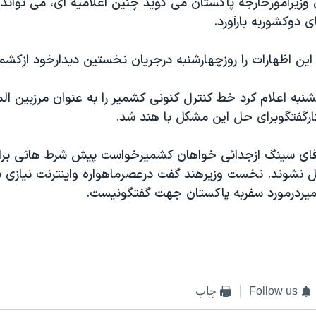
يرامورخارجه پاکستان می گويد چنين اعلاميه ای، می تواند نت
ی دوکشوربه بارآورد.
ين اظهارات را روزچهارشنبه درجريان نخستين ديدارخود ازکشمي
نبه اعلام کرد خط کنترل کنونی کشمير را به عنوان مرزبين ال
رگفتگوبرای حل اين مشکل با هند شد.
قای سينگ ازجدائی خواهان کشميرخواست پيش شرط هائی برا
ل نشوند. نخست وزيرهند گفت درعصرماهواره واينترنت نيازی
ميردرمورد سفربه پاکستان جهت گفتگونيست.
Follow us
چاپ