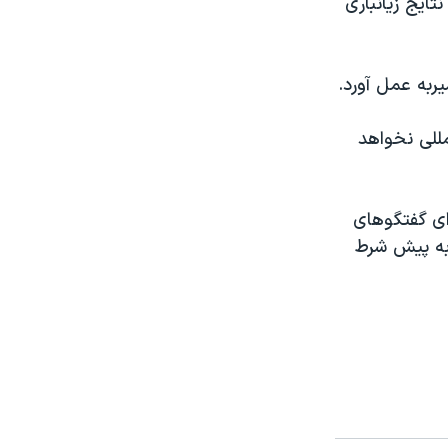
ايج زيانباری
ربه عمل آورد.
مللی نخواهد
ی گفتگوهای
 به پيش شرط