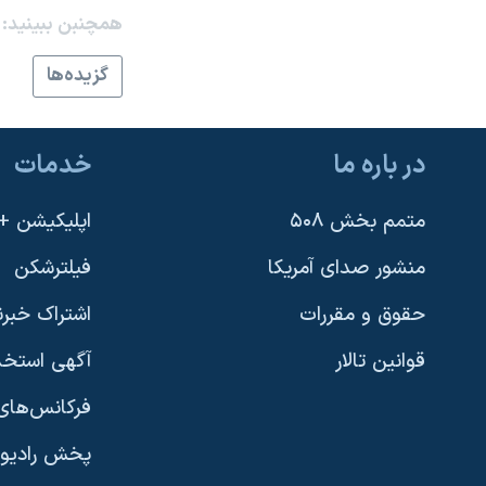
همچنبن ببینید:
نرگس محمدی برنده جایزه نوبل صلح
همایش محافظه‌کاران آمریکا «سی‌پک»
گزيده‌ها
صفحه‌های ویژه
سفر پرزیدنت ترامپ به چین
در باره ما
خدمات
متمم بخش ۵۰۸
اپلیکیشن +VOA
منشور صدای آمریکا
فیلترشکن
حقوق و مقررات
اشتراک خبرن
قوانین تالار
آگهی استخد
فرکانس‌های 
پخش رادیو