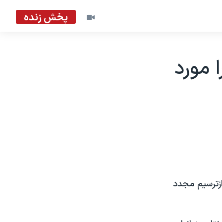
پخش زنده
 مورد
زترسيم مجدد