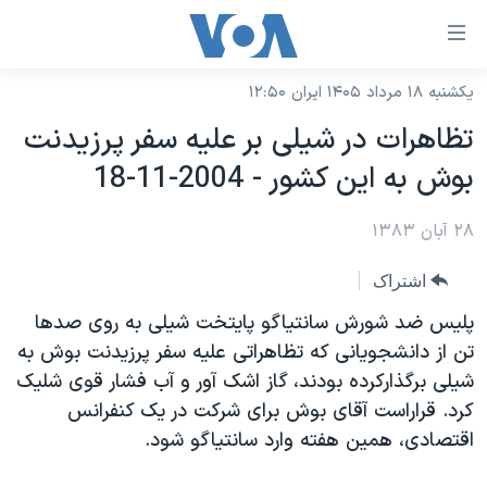
ینکهای
ابل
سترسی
یکشنبه ۱۸ مرداد ۱۴۰۵ ایران ۱۲:۵۰
خانه
هش
تظاهرات در شيلی بر عليه سفر پرزيدنت
نسخه سبک وب‌سایت
ه
بوش به اين کشور - 2004-11-18
حتوای
موضوع ها
صلی
۲۸ آبان ۱۳۸۳
برنامه های تلویزیونی
ایران
هش
جدول برنامه ها
ه
آمریکا
اشتراک
فحه
صفحه‌های ویژه
جهان
پليس ضد شورش سانتياگو پايتخت شيلی به روی صدها
صلی
فرکانس‌های صدای آمریکا
تن از دانشجويانی که تظاهراتی عليه سفر پرزيدنت بوش به
ورزشی
جام جهانی ۲۰۲۶
هش
شيلی برگذارکرده بودند، گاز اشک آور و آب فشار قوی شليک
پخش رادیویی
ه
گزیده‌ها
عملیات خشم حماسی
کرد. قراراست آقای بوش برای شرکت در يک کنفرانس
ستجو
۲۵۰سالگی آمریکا
ویژه برنامه‌ها
اقتصادی، همين هفته وارد سانتياگو شود.
یادگیری زبان انگلیسی
ویدیوها
بایگانی برنامه‌های تلویزیونی