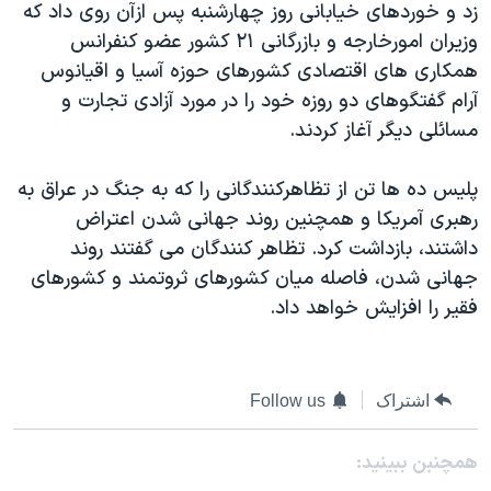
زد و خوردهای خيابانی روز چهارشنبه پس ازآن روی داد که
دنبال کنید
مستندها
فرهنگ و زندگی
وزيران امورخارجه و بازرگانی ۲۱ کشور عضو کنفرانس
حقوق شهروندی
انتخابات ریاست جمهوری آمریکا ۲۰۲۴
همکاری های اقتصادی کشورهای حوزه آسيا و اقيانوس
آرام گفتگوهای دو روزه خود را در مورد آزادی تجارت و
اقتصادی
حمله جمهوری اسلامی به اسرائیل
مسائلی ديگر آغاز کردند.
رمز مهسا
علم و فناوری
زبانهای مختلف
اسرائیل در جنگ
ورزش زنان در ایران
پليس ده ها تن از تظاهرکنندگانی را که به جنگ در عراق به
رهبری آمريکا و همچنين روند جهانی شدن اعتراض
گالری عکس
اعتراضات زن، زندگی، آزادی
داشتند، بازداشت کرد. تظاهر کنندگان می گفتند روند
آرشیو پخش زنده
مجموعه مستندهای دادخواهی
جهانی شدن، فاصله ميان کشورهای ثروتمند و کشورهای
تریبونال مردمی آبان ۹۸
فقير را افزايش خواهد داد.
دادگاه حمید نوری
چهل سال گروگان‌گیری
اشتراک
Follow us
قانون شفافیت دارائی کادر رهبری ایران
اعتراضات مردمی آبان ۹۸
همچنبن ببینید: