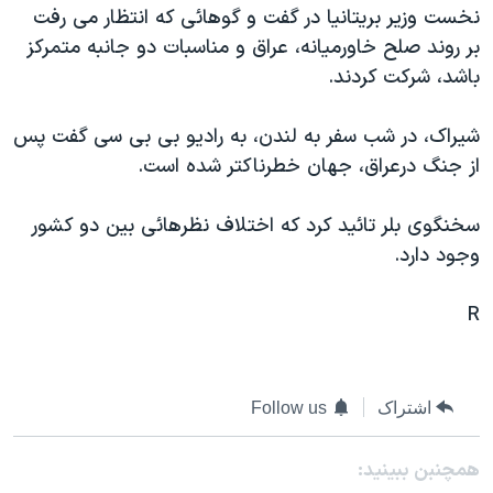
نخست وزير بريتانيا در گفت و گوهائی که انتظار می رفت
دنبال کنید
مستندها
فرهنگ و زندگی
بر روند صلح خاورميانه، عراق و مناسبات دو جانبه متمرکز
حقوق شهروندی
انتخابات ریاست جمهوری آمریکا ۲۰۲۴
باشد، شرکت کردند.
اقتصادی
حمله جمهوری اسلامی به اسرائیل
شيراک، در شب سفر به لندن، به راديو بی بی سی گفت پس
رمز مهسا
علم و فناوری
از جنگ درعراق، جهان خطرناکتر شده است.
زبانهای مختلف
اسرائیل در جنگ
ورزش زنان در ایران
گالری عکس
اعتراضات زن، زندگی، آزادی
سخنگوی بلر تائيد کرد که اختلاف نظرهائی بين دو کشور
وجود دارد.
آرشیو پخش زنده
مجموعه مستندهای دادخواهی
تریبونال مردمی آبان ۹۸
R
دادگاه حمید نوری
چهل سال گروگان‌گیری
اشتراک
Follow us
قانون شفافیت دارائی کادر رهبری ایران
اعتراضات مردمی آبان ۹۸
همچنبن ببینید: