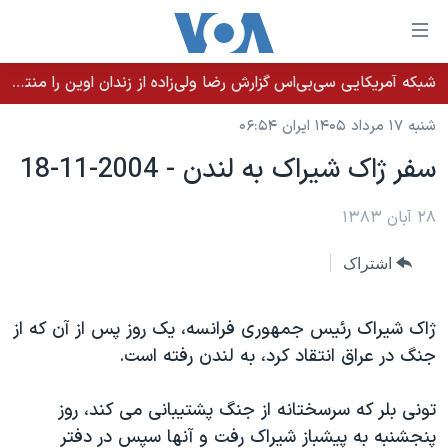
ینکهای
ابل
سترسی
شبکه آمریکایی سی‌بی‌‌اس گزارش رضا ولی‌زاده از زندان اوین را منتشر کرد؛ کامران حکمتی پیش از آغاز شیمی‌درمانی به زندان بازگردانده شد
خانه
هش
شنبه ۱۷ مرداد ۱۴۰۵ ایران ۰۶:۵۴
نسخه سبک وب‌سایت
ه
سفر ژاک شيراک به لندن - 2004-11-18
حتوای
موضوع ها
صلی
برنامه های تلویزیونی
۲۸ آبان ۱۳۸۳
ایران
هش
جدول برنامه ها
ه
آمریکا
اشتراک
فحه
صفحه‌های ویژه
جهان
صلی
فرکانس‌های صدای آمریکا
ورزشی
جام جهانی ۲۰۲۶
ژاک شيراک رئيس جمهوری فرانسه، يک روز پس از آن که از
هش
جنگ در عراق انتقاد کرد، به لندن رفته است.
پخش رادیویی
ه
گزیده‌ها
عملیات خشم حماسی
ستجو
۲۵۰سالگی آمریکا
ویژه برنامه‌ها
تونی بلر که سرسختانه از جنگ پشتيبانی می کند، روز
یادگیری زبان انگلیسی
ویدیوها
بایگانی برنامه‌های تلویزیونی
پنجشنبه به پيشباز شيراک رفت و آنها سپس در دفتر