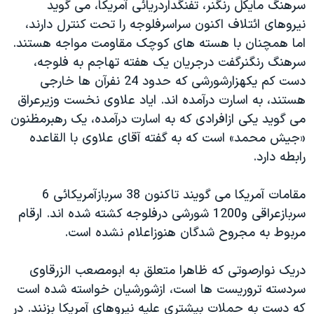
سرهنگ مايکل رنگنر، تفنگداردريائی آمريکا، می گويد
دنبال کنید
مستندها
فرهنگ و زندگی
نيروهای ائتلاف اکنون سراسرفلوجه را تحت کنترل دارند،
حقوق شهروندی
انتخابات ریاست جمهوری آمریکا ۲۰۲۴
اما همچنان با هسته های کوچک مقاومت مواجه هستند.
سرهنگ رنگنرگفت درجريان يک هفته تهاجم به فلوجه،
اقتصادی
حمله جمهوری اسلامی به اسرائیل
دست کم يکهزارشورشی که حدود 24 نفرآن ها خارجی
رمز مهسا
علم و فناوری
هستند، به اسارت درآمده اند. اياد علاوی نخست وزيرعراق
زبانهای مختلف
اسرائیل در جنگ
ورزش زنان در ایران
می گويد يکی ازافرادی که به اسارت درآمده، يک رهبرمظنون
«جيش محمد» است که به گفته آقای علاوی با القاعده
گالری عکس
اعتراضات زن، زندگی، آزادی
رابطه دارد.
آرشیو پخش زنده
مجموعه مستندهای دادخواهی
تریبونال مردمی آبان ۹۸
مقامات آمريکا می گويند تاکنون 38 سربازآمريکائی 6
سربازعراقی و1200 شورشی درفلوجه کشته شده اند. ارقام
دادگاه حمید نوری
مربوط به مجروح شدگان هنوزاعلام نشده است.
چهل سال گروگان‌گیری
قانون شفافیت دارائی کادر رهبری ایران
دريک نوارصوتی که ظاهرا متعلق به ابومصعب الزرقاوی
سردسته تروريست ها است، ازشورشيان خواسته شده است
اعتراضات مردمی آبان ۹۸
که دست به حملات بيشتری عليه نيروهای آمريکا بزنند. در