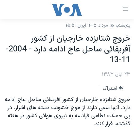
ینکهای
ابل
سترسی
پنجشنبه ۱۵ مرداد ۱۴۰۵ ایران ۱۵:۵۱
خانه
هش
خروج شتابزده خارجيان از کشور
نسخه سبک وب‌سایت
ه
آفريقائی ساحل عاج ادامه دارد - 2004-
حتوای
موضوع ها
11-13
صلی
برنامه های تلویزیونی
ایران
هش
۲۳ آبان ۱۳۸۳
جدول برنامه ها
ه
آمریکا
فحه
صفحه‌های ویژه
جهان
اشتراک
صلی
فرکانس‌های صدای آمریکا
ورزشی
جام جهانی ۲۰۲۶
خروج شتابزده خارجيان از کشور آفريقائی ساحل عاج ادامه
هش
پخش رادیویی
دارد، آنها سعی دارند از موج خشونت دسته های اشرار، در
ه
گزیده‌ها
عملیات خشم حماسی
پی حملات نظامی فرانسه به نيروی هوائی کشور در هفته
ستجو
۲۵۰سالگی آمریکا
ویژه برنامه‌ها
یادگیری زبان انگلیسی
گذشته، فرار کنند.
ویدیوها
بایگانی برنامه‌های تلویزیونی