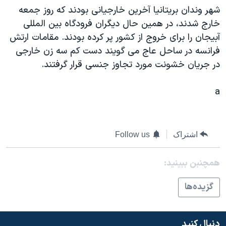
شهر وندان بريتانيا آخرين خارجيانی بودند که روز جمعه
دنبال کنید
مستندها
فرهنگ و زندگی
خارج شدند، در همين حال ديگران فرودگاه بين المللی
حقوق شهروندی
انتخابات ریاست جمهوری آمریکا ۲۰۲۴
آبيجان را برای خروج از کشور پر کرده بودند. مقامات ارتش
اقتصادی
حمله جمهوری اسلامی به اسرائیل
فرانسه در ساحل عاج می گويند دست کم سه زن خارجی
در جريان خشونت مورد تجاوز جنسی قرار گرفتند.
رمز مهسا
علم و فناوری
زبانهای مختلف
اسرائیل در جنگ
ورزش زنان در ایران
a
گالری عکس
اعتراضات زن، زندگی، آزادی
آرشیو پخش زنده
مجموعه مستندهای دادخواهی
اشتراک
Follow us
تریبونال مردمی آبان ۹۸
دادگاه حمید نوری
همچنبن ببینید:
چهل سال گروگان‌گیری
گزيده‌ها
قانون شفافیت دارائی کادر رهبری ایران
اعتراضات مردمی آبان ۹۸
دنبال کنید