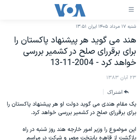
ینکهای
ابل
سترسی
شنبه ۱۷ مرداد ۱۴۰۵ ایران ۱۳:۵۱
خانه
هش
هند می گويد هر پيشنهاد پاکستان را
نسخه سبک وب‌سایت
ه
برای برقررای صلح در کشمير بررسی
حتوای
موضوع ها
خواهد کرد - 2004-11-13
صلی
برنامه های تلویزیونی
ایران
هش
۲۳ آبان ۱۳۸۳
جدول برنامه ها
ه
آمریکا
فحه
صفحه‌های ویژه
جهان
اشتراک
صلی
فرکانس‌های صدای آمریکا
ورزشی
جام جهانی ۲۰۲۶
يک مقام هندی می گويد دولت او هر پيشنهاد پاکستان را
هش
پخش رادیویی
برای برقررای صلح در کشمير بررسی خواهد کرد.
ه
گزیده‌ها
عملیات خشم حماسی
ستجو
۲۵۰سالگی آمریکا
ویژه برنامه‌ها
یادگیری زبان انگلیسی
اين موضوع را وزير امور خارجه هند روز شنبه در راه
ویدیوها
بایگانی برنامه‌های تلویزیونی
بازگشت از قاهره پايتخت مصر و شرکت در مراسم