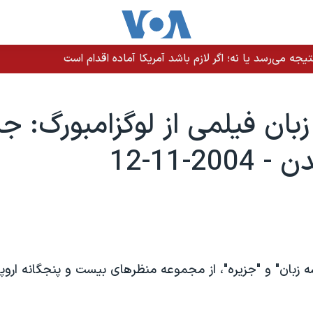
یجه می‌رسد یا نه؛ اگر لازم باشد آمریکا آماده اقدام است
بان فيلمی از لوگزامبورگ: جش
200-11-12
 زبان" و "جزيره"، از مجموعه منظرهای بيست و پنجگانه اروپا